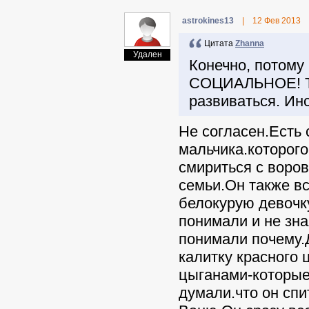
astrokines13
|
12 Фев 2013
Цитата
Zhanna
Удален
Конечно, потому 
СОЦИАЛЬНОЕ! Т.е.
развиваться. Инс
Не согласен.Есть
мальчика.которого
смириться с воро
семьи.Он также вс
белокурую девочку
понимали и не зна
понимали почему.
калитку красного 
цыганами-которые
думали.что он спи