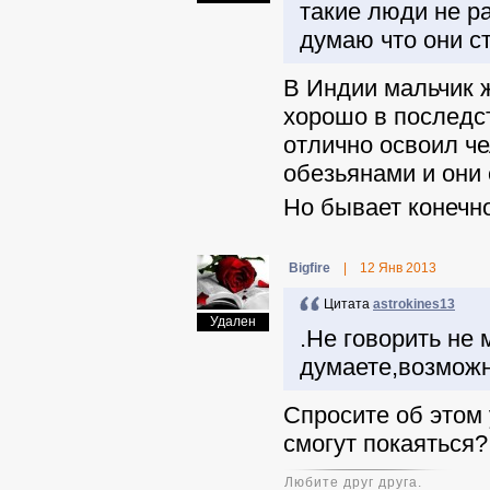
такие люди не р
думаю что они с
В Индии мальчик ж
хорошо в последс
отлично освоил ч
обезьянами и они 
Но бывает конечно
Bigfirе
|
12 Янв 2013
Цитата
astrokines13
Удален
.Не говорить не 
думаете,возможн
Спросите об этом у
смогут покаяться?
Любите друг друга.