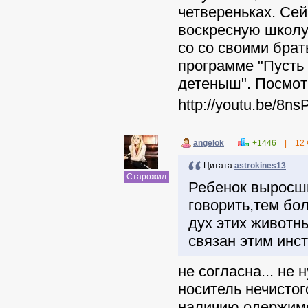
четвереньках. Сей
воскресную школу
со со своими брат
программе "Пусть
детеныш". Посмот
http://youtu.be/8ns
angelok
+1446
|
12
Цитата
astrokines13
Старожил
Ребенок выросши
говорить,тем бол
дух этих животны
связан этим инс
не согласна... не 
носитель нечистог
наличию одержимос