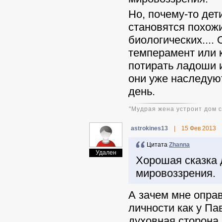
Но, почему-то дет
становятся похож
биологических....
темперамент или к
потирать ладоши и
они уже наследуют
день.
"Мудрая жена устроит дом св
astrokines13
|
15 Фев 2013
Цитата
Zhanna
Удален
Хорошая сказка 
мировоззрения.
А зачем мне опра
личности как у Па
духовная сторона.