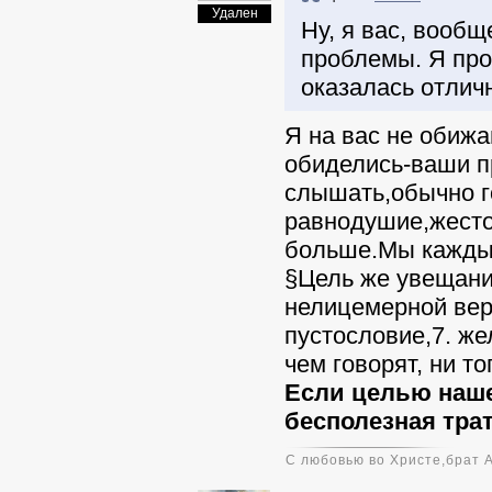
Удален
Ну, я вас, вообщ
проблемы. Я про
оказалась отличн
Я на вас не обижа
обиделись-ваши п
слышать,обычно г
равнодушие,жесток
больше.Мы каждый
§Цель же увещания
нелицемерной вер
пустословие,
7. же
чем говорят, ни т
Если целью наше
бесполезная трат
С любовью во Христе,брат 