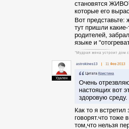
становятся ЖИВОТ
которые его вырас
Вот представьте: 
тут пришли какие-
родителей, забрал
языке и "отогревать
"Мудрая жена устроит дом св
astrokines13
|
11 Фев 2013
Цитата
Кристина
Удален
Очень отрезвляю
настоящих вот э
здоровую среду.
Как то я встрети
говорят.что тоже 
том,что нельзя пе