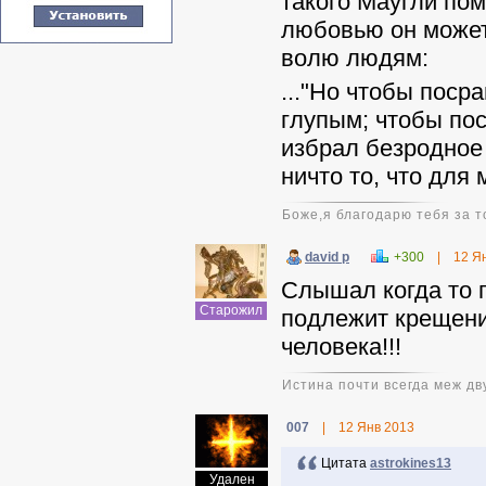
такого Маугли по
любовью он может
волю людям:
..."Но чтобы поср
глупым; чтобы пос
избрал безродное 
ничто то, что для 
Боже,я благодарю тебя за т
david p
+300
|
12 Я
Слышал когда то п
Старожил
подлежит крещен
человека!!!
Истина почти всегда меж дв
007
|
12 Янв 2013
Цитата
astrokines13
Удален