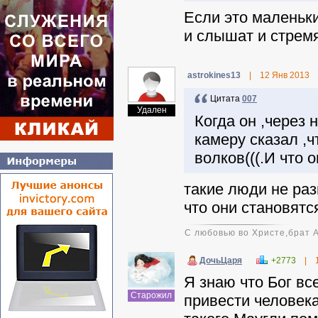
Если это маленьки
и слышат и стремя
astrokines13
|
12 Янв 2013
Цитата
007
Удален
Когда он ,через 
камеру сказал ,ч
волков(((.И что 
такие люди не ра
что они становятс
С любовью во Христе,брат 
ДочьЦаря
+2773
|
Я знаю что Бог все
Старожил
привести человека