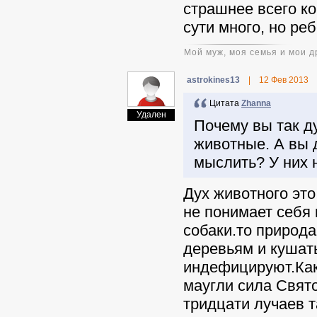
страшнее всего ко
сути много, но ре
Мой муж, моя семья и мои д
astrokines13
|
12 Фев 2013
Цитата
Zhanna
Удален
Почему вы так ду
животные. А вы 
мыслить? У них 
Дух животного это
не понимает себя
собаки.то природа
деревьям и кушат
индефицируют.Как 
маугли сила Свят
тридцати лучаев т