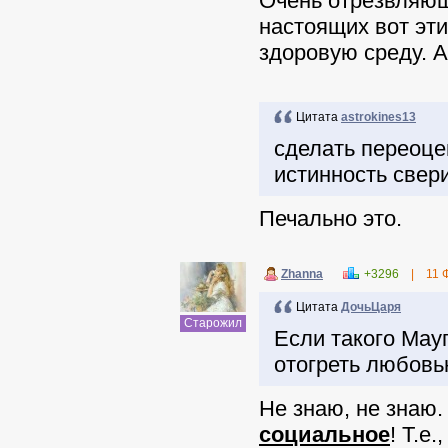
Очень отрезвляющ
настоящих вот эти
здоровую среду. А
Цитата
astrokines13
сделать переоце
истинность свер
Печально это.
Zhanna
+3296
|
11 
Цитата
ДочьЦаря
Старожил
Если такого Мау
отогреть любовь
Не знаю, не знаю.
социальное
! Т.е