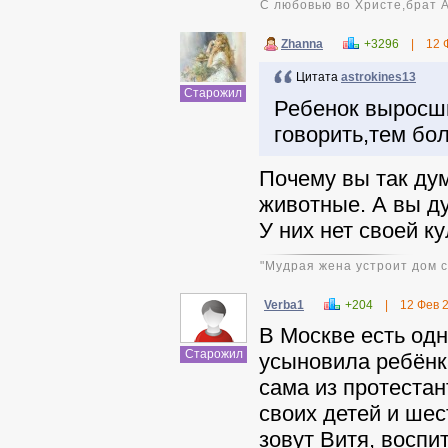
С любовью во Христе,брат 
Zhanna
+3296
|
12 
Цитата
astrokines13
Старожил
Ребенок выросши
говорить,тем бол
Почему вы так дум
животные. А вы ду
У них нет своей к
"Мудрая жена устроит дом св
Verba1
+204
|
12 Фев 
В Москве есть одн
Старожил
усыновила ребёнк
сама из протестан
своих детей и ше
зовут Витя, воспи