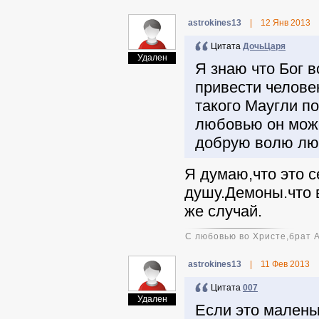
astrokines13
|
12 Янв 2013
Цитата
ДочьЦаря
Удален
Я знаю что Бог в
привести человек
такого Маугли п
любовью он може
добрую волю лю
Я думаю,что это с
душу.Демоны.что 
же случай.
С любовью во Христе,брат 
astrokines13
|
11 Фев 2013
Цитата
007
Удален
Если это маленьк