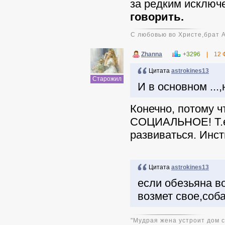
за редким исключ
говорить.
С любовью во Христе,брат 
Zhanna
+3296
|
12 
Цитата
astrokines13
Старожил
И в основном ...
Конечно, потому ч
СОЦИАЛЬНОЕ! Т.е. 
развиваться. Инсти
Цитата
astrokines13
если обезьяна в
возмет свое,соба
"Мудрая жена устроит дом св