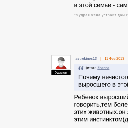
в этой семье - сам
"Мудрая жена устроит дом св
astrokines13
|
11 Фев 2013
Цитата
Zhanna
Удален
Почему нечистого
выросшего в этой
Ребенок выросший
говорить,тем боле
этих животных.он 
этим инстинктом(