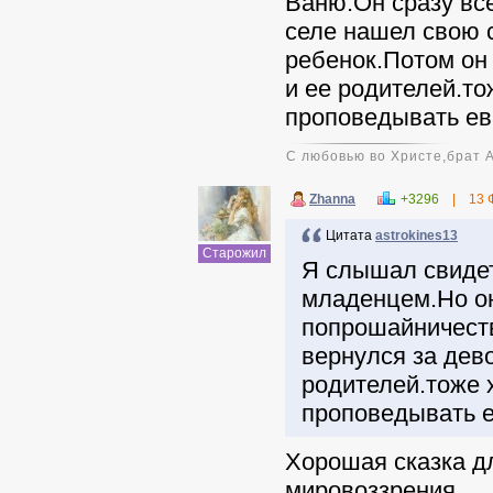
Ваню.Он сразу вс
селе нашел свою с
ребенок.Потом он
и ее родителей.то
проповедывать ев
С любовью во Христе,брат 
Zhanna
+3296
|
13 
Цитата
astrokines13
Старожил
Я слышал свидет
младенцем.Но он
попрошайничеств
вернулся за дев
родителей.тоже 
проповедывать е
Хорошая сказка д
мировоззрения.