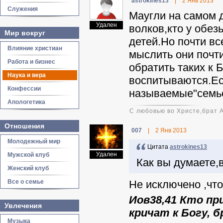
astrokines13
|
2 Янв 2013
Служения
Маугли на самом 
Удален
волков,кто у обез
Мир вокруг
детей.Но почти вс
Влияние христиан
мыслить они почти
Работа и бизнес
обратить таких к 
Наука и вера
воспитываются.Ес
Конфессии
называемые"семье
Апологетика
С любовью во Христе,брат 
Отношения
007
|
2 Янв 2013
Молодежный мир
Цитата
astrokines13
Удален
Мужской клуб
Как вы думаете,
Женский клуб
Все о семье
Не исключено ,чт
Иов38,41 Кто пр
Увлечения
кричат к Богу, 
Музыка