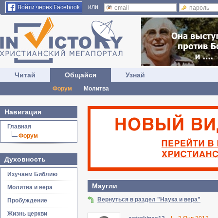
или
Войти через Facebook
Читай
Общайся
Узнай
Форум
Молитва
Навигация
Главная
Форум
Духовность
Изучаем Библию
Маугли
Молитва и вера
Вернуться в раздел "Наука и вера"
Пробуждение
Жизнь церкви