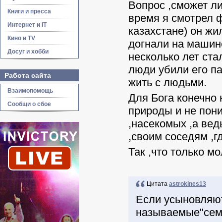
Вопрос ,сможет ли
Книги и пресса
время я смотрел ф
Интернет и IT
казахстане) он жи
Кино и TV
догнали на машине
Досуг и хобби
несколько лет ста
люди убили его пап
Работа сайта
жить с людьми.
Взаимопомощь
Для Бога конечно 
Сообщи о сбое
природы и не пони
,насекомых ,а вед
,своим соседям ,г
Так ,что только м
Цитата
astrokines13
Если усыновляю
называемые"семь