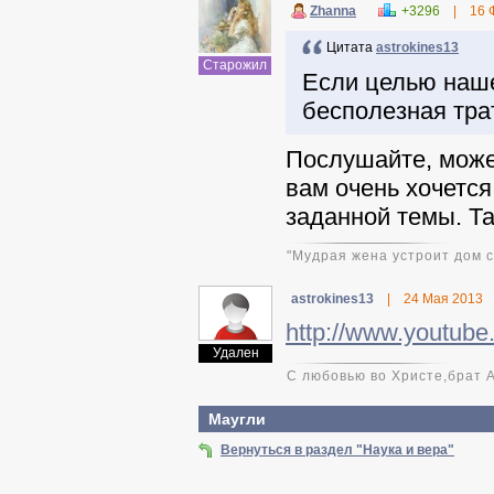
Zhanna
+3296
|
16 
Цитата
astrokines13
Старожил
Если целью наше
бесполезная тра
Послушайте, може
вам очень хочется
заданной темы. Так
"Мудрая жена устроит дом св
astrokines13
|
24 Мая 2013
http://www.youtub
Удален
С любовью во Христе,брат 
Маугли
Вернуться в раздел "Наука и вера"