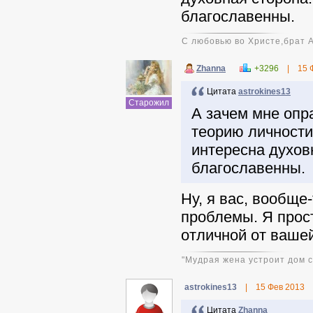
благославенны.
С любовью во Христе,брат 
Zhanna
+3296
|
15 
Цитата
astrokines13
Старожил
А зачем мне опр
теорию личности
интересна духов
благославенны.
Ну, я вас, вообще
проблемы. Я прост
отличной от вашей.
"Мудрая жена устроит дом св
astrokines13
|
15 Фев 2013
Цитата
Zhanna