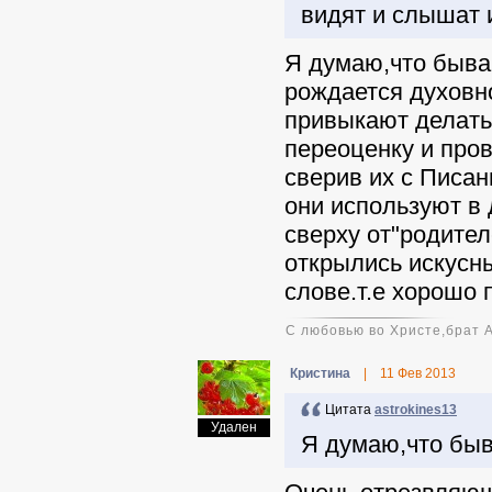
видят и слышат 
Я думаю,что быва
рождается духовно
привыкают делать
переоценку и пров
сверив их с Писа
они используют в
сверху от"родите
открылись искусн
слове.т.е хорошо
С любовью во Христе,брат 
Кристина
|
11 Фев 2013
Цитата
astrokines13
Удален
Я думаю,что быв