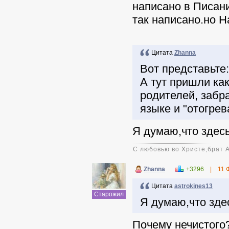
написано в Писани
так написано.но Н
Цитата
Zhanna
Вот представьте:
А тут пришли как
родителей, забр
языке и "отогрева
Я думаю,что здесь
С любовью во Христе,брат 
Zhanna
+3296
|
11 
Цитата
astrokines13
Старожил
Я думаю,что здес
Почему нечистого?