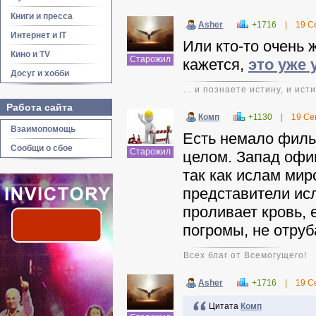
Книги и пресса
Asher
+1716
|
19 С
Интернет и IT
Или кто-то очень 
Кино и TV
Старожил
кажется,
это уже 
Досуг и хобби
... и познаете истину, и ис
Работа сайта
Комп
+1130
|
19 Се
Взаимопомощь
Есть немало филь
Сообщи о сбое
Старожил
целом. Запад офиц
так как ислам мир
представители ис
проливает кровь, 
погромы, не отруб
Всех благ от Всемогущего!
Asher
+1716
|
19 С
Цитата
Комп