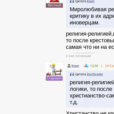
Цитата
Комп
Местный
Миролюбивая рел
критику в их адр
иноверцам.
религия-религией,
то после крестовы
самая что ни на ес
у нас печеньки
Комп
+1130
|
19 Се
Цитата
Darthvader
Старожил
религия-религие
логики, то посл
христианство-сам
т.д.
Христанство не кр