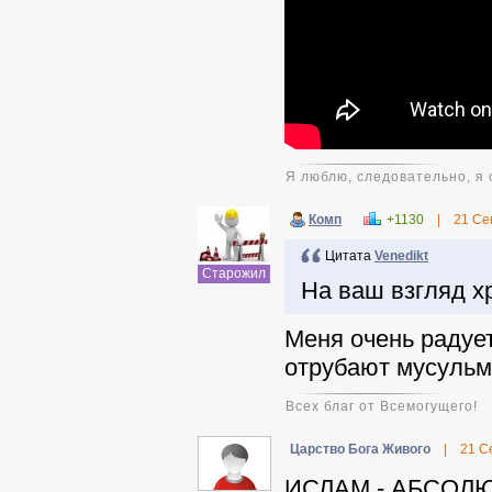
Я люблю, следовательно, я 
Комп
+1130
|
21 Се
Цитата
Venedikt
Старожил
На ваш взгляд х
Меня очень радует
отрубают мусульм
Всех благ от Всемогущего!
Царство Бога Живого
|
21 С
ИСЛАМ - АБСОЛ