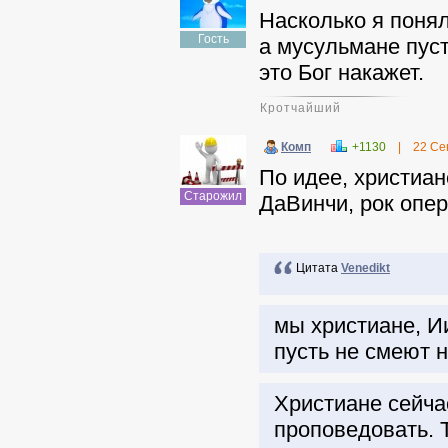
Насколько я понял
Гость
а мусульмане пуст
это Бог накажет.
Кротчайший
Комп
+1130
|
22 Се
По идее, христиан
Старожил
ДаВинчи, рок опер
Цитата
Venedikt
мы христиане, Ии
пусть не смеют н
Христиане сейча
проповедовать. Т