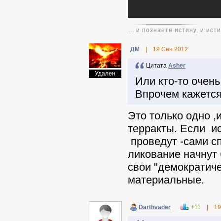
... и познаете истину, и ис
ДМ
|
19 Сен 2012
Цитата
Asher
Удален
Или кто-то очень
Впрочем кажется,
Это только одно 
терракты. Если ис
проведут -сами с
ликование начнут 
свои "демократиче
материальные.
Darthvader
+11
|
19