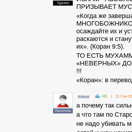
Удален
ПРИЗЫВАЕТ МУС
«Когда же заверш
МНОГОБОЖНИКОВ, г
осаждайте их и ус
раскаются и стану
их». (Коран 9:5).
ТО ЕСТЬ МУХАМ
«НЕВЕРНЫХ» ДО
!!!
«Коран»: в перев
вужык
+61
|
21 Сен 2
а почему так силь
Писатель
а что там по Стар
не надо убивать 