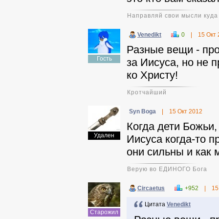
Направляй свои мысли куда 
Venedikt
0
|
15 Окт
Разные вещи - про
Гость
за Иисуса, но не 
ко Христу!
Кротчайший
Syn Boga
|
15 Окт 2012
Когда дети Божьи,
Удален
Иисуса когда-то п
они сильны и как м
Верую во ЕДИНОГО Бога
Circaetus
+952
|
15
Цитата
Venedikt
Старожил