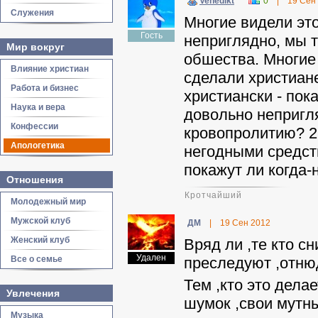
Venedikt
0
|
19 Сен
Служения
Многие видели это
Гость
неприглядно, мы 
Мир вокруг
обшества. Многие
Влияние христиан
сделали христиане
Работа и бизнес
христиански - пок
Наука и вера
довольно непригля
Конфессии
кровопролитию? 2
Апологетика
негодными средст
покажут ли когда-
Отношения
Кротчайший
Молодежный мир
Мужской клуб
ДМ
|
19 Сен 2012
Женский клуб
Вряд ли ,те кто 
Удален
Все о семье
преследуют ,отнюд
Тем ,кто это дела
Увлечения
шумок ,свои мутны
Музыка