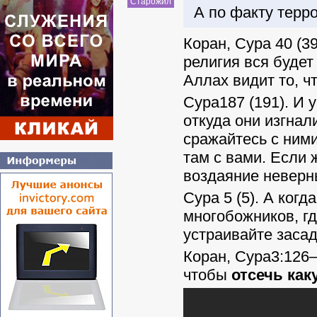
Старожил
А по факту терр
Коран, Сура 40 (3
религия вся будет
Аллах видит то, ч
Сура187 (191). И у
откуда они изгнали
сражайтесь с ними
там с вами. Если 
воздаяние неверн
Сура 5 (5). А ког
многобожников, гд
устраивайте засад
Коран, Сура3:126–
чтобы
отсечь как