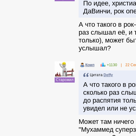
По идее, христи
ДаВинчи, рок опе
А что такого в 
раз слышал её, и 
только), может бы
услышал?
Комп
+1130
|
22 Се
Цитата
Deffy
Старожил
А что такого в
сколько раз слыш
до распятия толь
увидел или не 
Может там ничего 
"Мухаммед суперзв