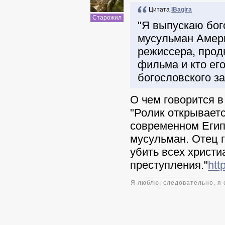
Цитата
IBagira
Старожил
"Я выпускаю бо
мусульман Амери
режиссера, продю
фильма и кто его
богословского з
О чем говорится 
"Ролик открываетс
современном Егип
мусульман. Отец 
убить всех христи
преступления."
htt
Я люблю, следовательно, я 