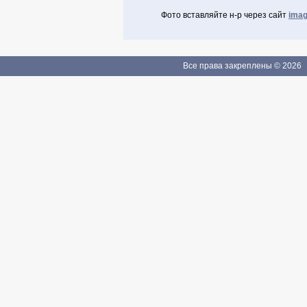
Фото вставляйте н-р через сайт
imag
Авторизоваться через Facebook
Если Вы зарегистрированы
Все права закреплены © 2026