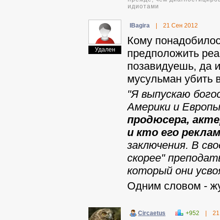
идиотами
IBagira
|
21 Сен 2012
Кому понадобилос
Удален
предположить реа
позавидуешь, да 
мусульман убить в
"Я выпускаю бого
Америки и Европы
продюсера, акте
и кто его рекла
заключения. В св
скорее" преподать
который они усво
Одним словом - жу
Circaetus
+952
|
21