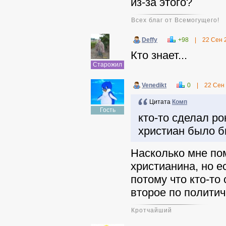
из-за этого?
Всех благ от Всемогущего!
Deffy
+98
|
22 Сен 
Кто знает...
Старожил
Venedikt
0
|
22 Сен
Цитата
Комп
Гость
кто-то сделал ро
христиан было бы
Насколько мне пом
христианина, но е
потому что кто-то
второе по полити
Кротчайший