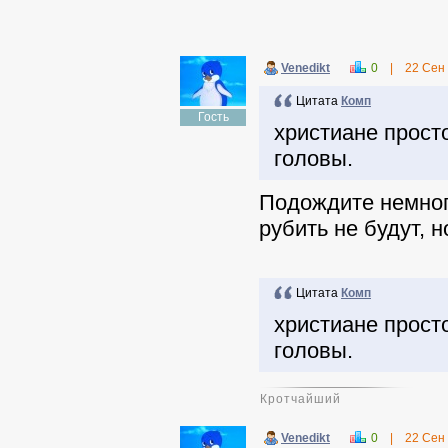
Venedikt
0
|
22 Сен
Цитата
Комп
Гость
христиане прост
головы.
Подождите немного
рубить не будут, 
Цитата
Комп
христиане прост
головы.
Кротчайший
Venedikt
0
|
22 Сен