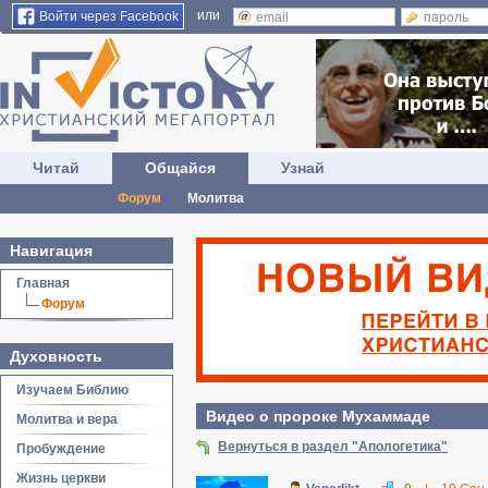
или
Войти через Facebook
Читай
Общайся
Узнай
Форум
Молитва
Навигация
Главная
Форум
Духовность
Изучаем Библию
Видео о пророке Мухаммаде
Молитва и вера
Вернуться в раздел "Апологетика"
Пробуждение
Жизнь церкви