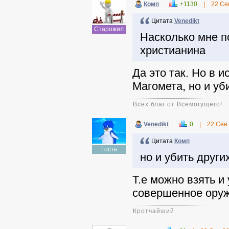
Комп
+1130
|
22 Се
Цитата
Venedikt
Старожил
Насколько мне по
христианина
Да это так. Но в 
Магомета, но и уби
Всех благ от Всемогущего!
Venedikt
0
|
22 Сен
Цитата
Комп
Гость
но и убить других
Т.е можно взять и 
совершенное оруж
Кротчайший