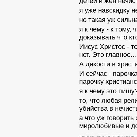
детей и жен нечис
я уже навскидку н
но такая уж сильн
я к чему - к тому,
доказывать что кт
Иисус Христос - то
нет. Это главное...
А дикости в христ
И сейчас - парочк
парочку христианс
я к чему это пишу
то, что любая рел
убийства в нечист
а что уж говорить
миролюбивые и д
прежде, чем диагностициров