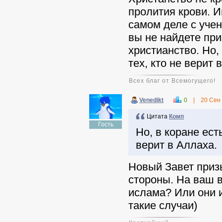
пролития крови. И
самом деле с уче
вы не найдете при
христианство. Но,
тех, кто не верит 
Всех благ от Всемогущего!
Venedikt
0
|
20 Сен
Цитата
Комп
Гость
Но, в коране ест
верит в Аллаха.
Новый Завет приз
стороны. На ваш в
ислама? Или они 
такие случаи)