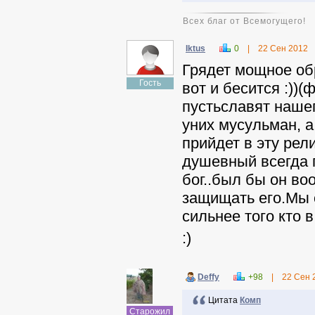
Всех благ от Всемогущего!
Iktus
0
|
22 Сен 2012
Грядет мощное обр
Гость
вот и бесится :))
пустьславят нашег
уних мусульман, а
прийдет в эту рел
душевный всегда г
бог..был бы он воо
защищать его.Мы 
сильнее того кто в 
:)
Deffy
+98
|
22 Сен 
Цитата
Комп
Старожил