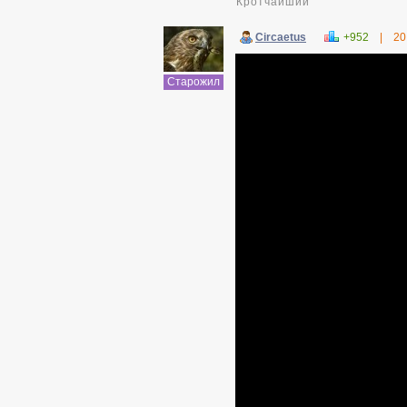
Кротчайший
Circaetus
+952
|
20
Старожил