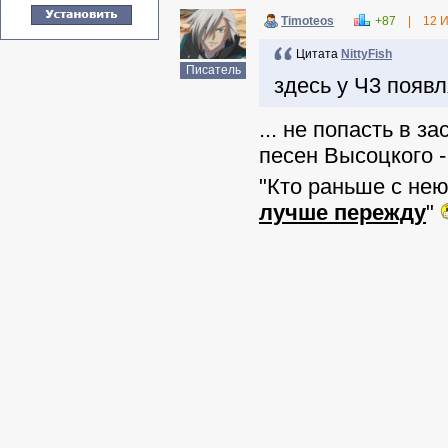
Timoteos
+87
|
12 
Цитата
NittyFish
Писатель
здесь у Ч3 появл
... не попасть в за
песен Высоцкого -
"
Кто раньше с нею 
лучше пережду
"