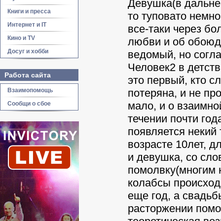
Девушка(в дальней
Книги и пресса
то туповато немног
Интернет и IT
все-таки через бо
Кино и TV
любви и об обоюд
Досуг и хобби
ведомый, но соглас
Человек2 в детств
Работа сайта
это первый, кто с
Взаимопомощь
потеряна, и не пр
мало, и о взаимн
Сообщи о сбое
течении почти год
появляется некий 
возрасте 10лет, д
и девушка, со сло
помолвку(многим н
колабсы происходя
еще год, а свадьбы
расторжении помо