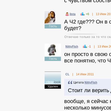
с чувством собств
lista
+6
|
13 Июн 20
А Ч2 где??? Он в 
Гость
будет?
Отвечаю только за то что ск
NittyFish
-1
|
13 Июн 2
он просто в свою 
Гость
все понятно, что 
CL
|
14 Июн 2011
Цитата
NittyFish
Удален
Стоит ли верить
вообще, я сейчас 
несколько минусов