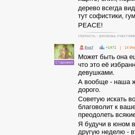
дерево всегда вид
тут софистики, гу
PEACE!
глупость - роскошь счастлив
Eva7
+1471
|
14 Ию
Может быть она ещ
Старожил
что это её избран
девушками.
А вообще - наша ж
дорого.
Советую искать во
благоволит к ваше
преодолеть всякие
Я будучи в юном 
другую неделю - в