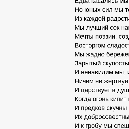
Едва касались мы
Но юных сил мы т
Из каждой радост
Мы лучший сок на
Мечты поэзии, соз
Восторгом сладос
Мы жадно бережем 
Зарытый скупость
И ненавидим мы, 
Ничем не жертвуя 
И царствует в душ
Когда огонь кипит 
И предков скучны
Их добросовестны
И к гробу мы спеш