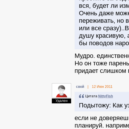
вся, будет ли из
Очень даже може
переживать, но 
или все сразу).
душу красивую, 
бы поводов наро
Мудро. единственн
Но он тоже парень
придает слишком 
свой
|
12 Июн 2011
Цитата
NittyFish
Удален
Подытожу: Как у
если не доверяешь
планируй. наприме