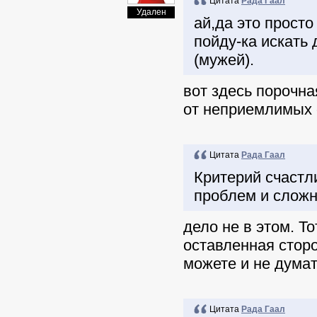
Цитата
Рада Гаал
Удален
ай,да это просто
пойду-ка искать
(мужей).
вот здесь порочна
от неприемлимых 
Цитата
Рада Гаал
Критерий счастл
проблем и сложн
дело не в этом. Т
оставленная сторо
можете и не думат
Цитата
Рада Гаал