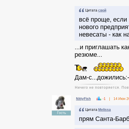
Цитата
свой
всё проще, если 
нового предприя
невесаты - как н
...и приглашать к
резюме...
Дам-с...дожились:-
Ничего не повторяется. Повт
NittyFish
-1
|
14 Июн 2
Цитата
Melissa
Гость
прям Санта-Барба