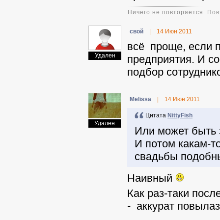
Ничего не повторяется. Повт
свой
|
14 Июн 2011
всё проще, если п
Удален
предприятия. И со
подбор сотрудник
Melissa
|
14 Июн 2011
Цитата
NittyFish
Удален
Или может быть 
И потом какам-т
свадьбы подобны
Наивный
Как раз-таки посл
- аккурат повылазе