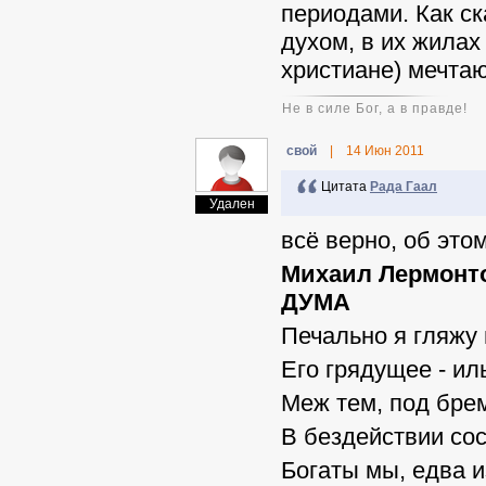
периодами. Как с
духом, в их жилах 
христиане) мечтаю
Не в силе Бог, а в правде!
свой
|
14 Июн 2011
Цитата
Рада Гаал
Удален
всё верно, об это
Михаил Лермонт
ДУМА
Печально я гляжу 
Его грядущее - иль
Меж тем, под бре
В бездействии сос
Богаты мы, едва и