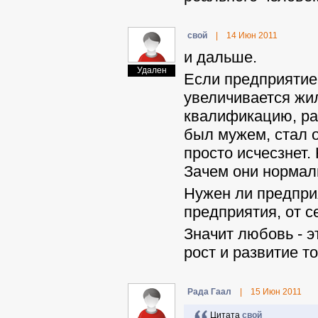
свой
|
14 Июн 2011
и дальше.
Удален
Если предприятие 
увеличивается жи
квалификацию, рас
был мужем, стал о
просто исчесзнет.
Зачем они норма
Нужен ли предприя
предприятия, от с
Значит любовь - э
рост и развитие т
Рада Гаал
|
15 Июн 2011
Цитата
свой