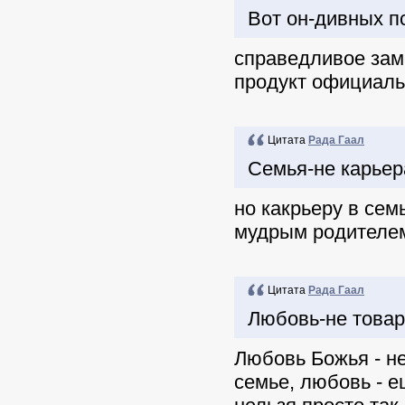
Вот он-дивных п
справедливое заме
продукт официаль
Цитата
Рада Гаал
Семья-не карьер
но какрьеру в сем
мудрым родителе
Цитата
Рада Гаал
Любовь-не товар
Любовь Божья - не
семье, любовь - е