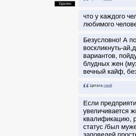
Удален
что у каждого ч
любимого челов
Безусловно! А п
воскликнуть-ай,д
вариантов, пойд
блудных жен (му
вечный кайф, бе
Цитата
свой
Если предприяти
увеличивается 
квалификацию, р
статус /был муже
заповедей просто