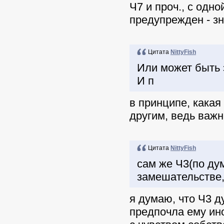
Ч7 и проч., с одн
предупрежден - зн
Цитата
NittyFish
Или может быть 
И п
в принципе, какая
другим, ведь важн
Цитата
NittyFish
сам же Ч3(по ду
замешательстве,
я думаю, что Ч3 д
предпочла ему ино