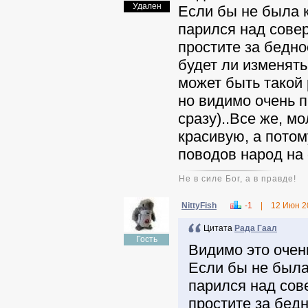
Удален
Если бы не была 
парился над сове
простите за бедно
будет ли изменять
может быть такой 
но видимо очень п
сразу)..Все же, м
красивую, а потом
поводов народ на
Не в силе Бог, а в правде!
NittyFish
-1
|
12 Июн 2
Цитата
Рада Гаал
Гость
Видимо это очен
Если бы не была
парился над сов
простите за бедн