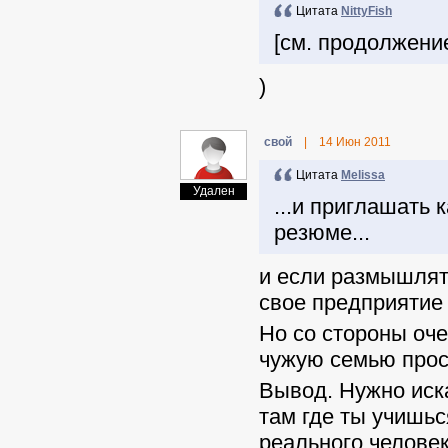
Цитата
NittyFish
[см. продолжени
)
свой
|
14 Июн 2011
Цитата
Melissa
Удален
...и приглашать
резюме...
и если размышлять
свое предприятие 
Но со стороны оче
чужую семью прост
Вывод. Нужно иска
там где ты учишь
реального человек