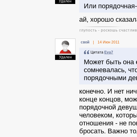
Удален
Или порядочная-э
ай, хорошо сказала
глупость - роскошь счастлив
свой
|
14 Июн 2011
Цитата
Eva7
Удален
Может быть она 
сомневалась, что
порядочными де
конечно. И нет ни
конце концов, мож
порядочной девушк
человеком, которы
отношения - не по
бросать. Важно т