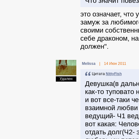
Что значит пове
это означает, что
замуж за любимог
своими собственн
себе драконом, на
должен".
Melissa
|
14 Июн 2011
Цитата
NittyFish
Удален
Девушка(в дальн
как-то туповато 
и вот все-таки ч
взаимной любви 
ведущий- Ч1 ведо
вот какая: Челов
отдать долг(Ч2- 