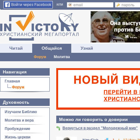
или
Войти через Facebook
Читай
Общайся
Узнай
Форум
Молитва
Навигация
Главная
Форум
Духовность
Изучаем Библию
Можно ли говорить о доверии
Молитва и вера
Вернуться в раздел "Молодежный мир"
Пробуждение
Жизнь церкви