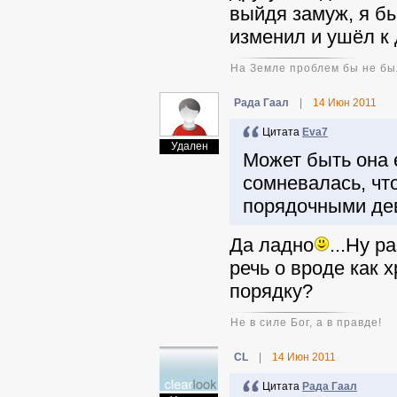
выйдя замуж, я б
изменил и ушёл к 
На Земле проблем бы не был
Рада Гаал
|
14 Июн 2011
Цитата
Eva7
Удален
Может быть она 
сомневалась, что
порядочными де
Да ладно
...Ну р
речь о вроде как 
порядку?
Не в силе Бог, а в правде!
CL
|
14 Июн 2011
Цитата
Рада Гаал