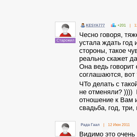
KESYA777
+201
|
1
Чесно говоря, тя
Старожил
устала ждать год 
стороны, такое чув
реально скажет да
Она ведь говорит 
соглашаются, вот 
ЧТо делать с тако
не отменяли? ))))
отношение к Вам и
свадьба, год, три,
Рада Гаал
|
12 Июн 2011
Видимо это очень 