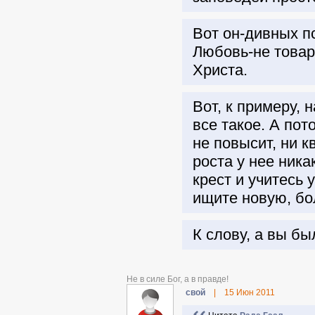
Вот он-дивных п
Любовь-не товар
Христа.
Вот, к примеру,
все такое. А пот
не повысит, ни 
роста у нее ника
крест и учитесь 
ищите новую, бо
К слову, а вы б
Не в силе Бог, а в правде!
свой
|
15 Июн 2011