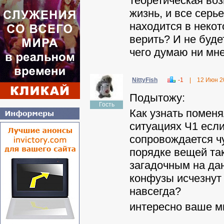
теоретическая воз
жизнь, и все серь
находится в неко
верить? И не буде
чего думаю ни мне
NittyFish
-1
|
12 Июн 2
Подытожу:
Гость
Как узнать помен
ситуациях Ч1 если
сопровождается чу
порядке вещей та
загадочным на да
конфузы исчезнут
навсегда?
интересно ваше м