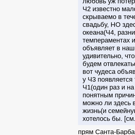
любовь уж потеря
Ч2 известно мал
скрываемо в теч
свадьбу, НО зде
океана(Ч4, разни
темпераментах и
объявляет в наш
удивительно, чт
будем отвлекатьс
вот чудеса объя
у Ч3 появляется
Ч1(один раз и на
понятным причин
можно ли здесь 
жизнь(и семейную
хотелось бы. [см
прям Санта-Барбара