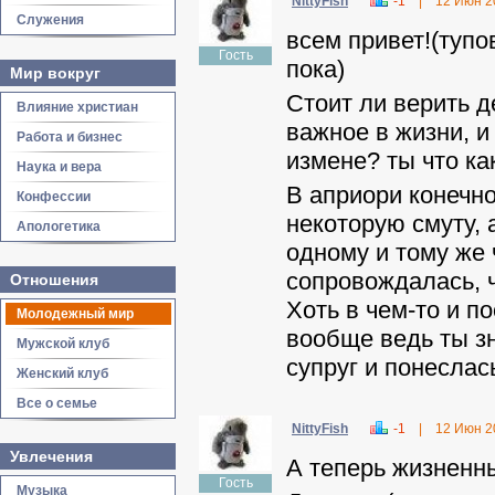
NittyFish
-1
|
12 Июн 2
Служения
всем привет!(тупо
Гость
пока)
Мир вокруг
Стоит ли верить д
Влияние христиан
важное в жизни, и
Работа и бизнес
измене? ты что ка
Наука и вера
В априори конечно
Конфессии
некоторую смуту, 
Апологетика
одному и тому же 
сопровождалась, ч
Отношения
Хоть в чем-то и п
Молодежный мир
вообще ведь ты зн
Мужской клуб
супруг и понеслась
Женский клуб
Все о семье
NittyFish
-1
|
12 Июн 2
Увлечения
А теперь жизненн
Гость
Музыка