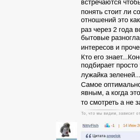
встречаются чтоб
понять стоит ли с
отношений это как
раз через 2 года 
бытовые разногла
интересов и прочее
Кто его знает...Ко
подбирает просто 
лужайка зеленей..
Самое оптимальное
явным, а когда эт
то смотреть а не з
То, что мы видим, зависит от
NittyFish
-1
|
14 Июн 2
Цитата
angelok