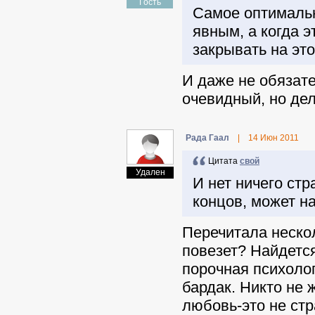
Гость
Самое оптимальн
явным, а когда э
закрывать на это 
И даже не обязате
очевидный, но де
Рада Гаал
|
14 Июн 2011
Цитата
свой
Удален
И нет ничего стр
концов, может на
Перечитала нескол
повезет? Найдетс
порочная психоло
бардак. Никто не 
любовь-это не стра