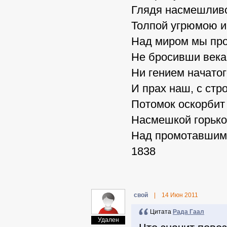
Глядя насмешливо
Толпой угрюмою и
Над миром мы про
Не бросивши века
Ни гением начатог
И прах наш, с стр
Потомок оскорбит
Насмешкой горько
Над промотавшим
1838
свой
|
14 Июн 2011
Цитата
Рада Гаал
Удален