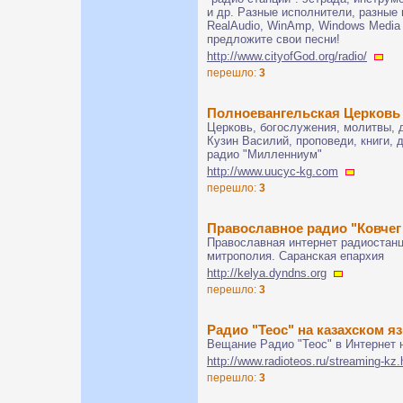
и др. Разные исполнители, разные 
RealAudio, WinAmp, Windows Media 
предложите свои песни!
http://www.cityofGod.org/radio/
перешло:
3
Полноевангельская Церковь 
Церковь, богослужения, молитвы, 
Кузин Василий, проповеди, книги, 
радио "Милленниум"
http://www.uucyc-kg.com
перешло:
3
Православное радио "Ковчег
Православная интернет радиостанц
митрополия. Саранская епархия
http://kelya.dyndns.org
перешло:
3
Радио "Теос" на казахском я
Вещание Радио "Теос" в Интернет 
http://www.radioteos.ru/streaming-kz.
перешло:
3