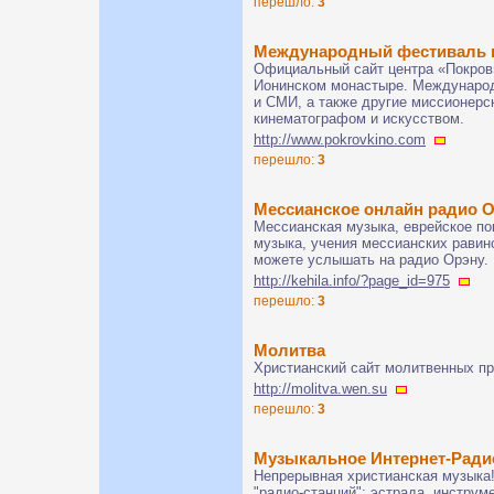
перешло:
3
Международный фестиваль п
Официальный сайт центра «Покров
Ионинском монастыре. Международ
и СМИ, а также другие миссионерс
кинематографом и искусством.
http://www.pokrovkino.com
перешло:
3
Мессианское онлайн радио 
Мессианская музыка, еврейское по
музыка, учения мессианских равин
можете услышать на радио Орэну. 
http://kehila.info/?page_id=975
перешло:
3
Молитва
Христианский сайт молитвенных пр
http://molitva.wen.su
перешло:
3
Музыкальное Интернет-Ради
Непрерывная христианская музыка
"радио-станций": эстрада, инструм