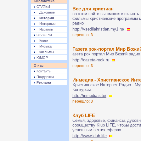
Библиотека
СТАТЬИ
Все для христиан
Духовное
на этом сайте вы сможете скачать
История
фильмы христианские программы м
радио
Интервью
http://vsedliahristian.my1.ru/
Израиль
перешло:
3
ОБЗОРЫ
Книги
Музыка
Газета рок-портал Мир Божи
Фильмы
азета рок портал Мир Божий радио
ЮМОР
http://gazeta-rock.ru
О нас
перешло:
3
Контакты
Поддержка
Инмедиа - Христианское Инт
Реклама
Христианское Интернет Радио - Му
Конкурсы.
http://inmedia.site/
перешло:
3
Клуб LIFE
Семья, здоровье, финансы, духовн
сообществу Klub LIFE, чтобы дост
успешным в этих сферах.
http://www.klub.life