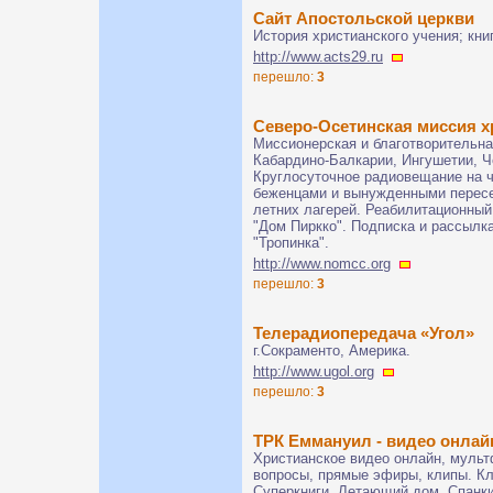
Сайт Апостольской церкви
История христианского учения; кни
http://www.acts29.ru
перешло:
3
Северо-Осетинская миссия х
Миссионерская и благотворительна
Кабардино-Балкарии, Ингушетии, Ч
Круглосуточное радиовещание на ч
беженцами и вынужденными пересе
летних лагерей. Реабилитационны
"Дом Пиркко". Подписка и рассылк
"Тропинка".
http://www.nomcc.org
перешло:
3
Телерадиопередача «Угол»
г.Сокраменто, Америка.
http://www.ugol.org
перешло:
3
ТРК Еммануил - видео онлай
Христианское видео онлайн, мульт
вопросы, прямые эфиры, клипы. Кл
Суперкниги, Летающий дом, Спанки