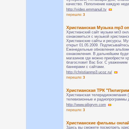
качество. Пополнение каждую нед
http://video.emmanuil.tv
перешло:
3
Христианская Музыка mp3 on
Христианский сайт музыки мп3 онл
ознакомиться с музыкой христианс
Христианские сайты и ресурсы. Му
открыт 01.05.2009. Подписывайтесь
Еженедельные обновления альбом
ознакомления. В дальнейшем буде
магазинов где можно приобрести х
благословит Вас Бог. С уважением
баннерами с сайтами.
http://christianmp3.ucoz.ru/
перешло:
3
Христианская ТРК "Пилигрим
Христианская телерадиокомпания (г
телевизионные и радиопрограммы 
http://www.piligrym.com
перешло:
3
Христианские фильмы онла
Здесь вы сможете посмотреть хри