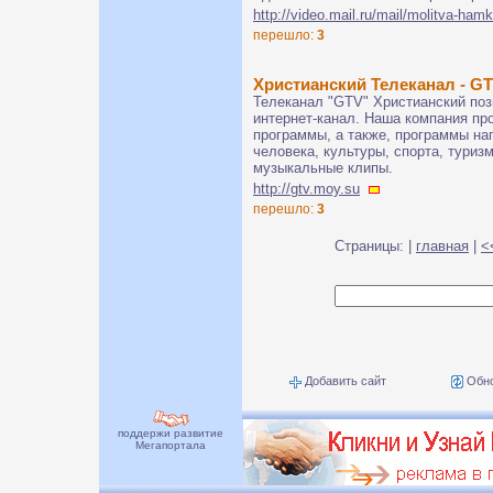
http://video.mail.ru/mail/molitva-hamk
перешло:
3
Христианский Телеканал - G
Телеканал "GTV" Христианский по
интернет-канал. Наша компания пр
программы, а также, программы на
человека, культуры, спорта, туризм
музыкальные клипы.
http://gtv.moy.su
перешло:
3
Страницы: |
главная
|
<
Добавить сайт
Обно
поддержи развитие
Мегапортала