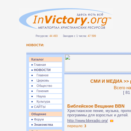
Ресурсов:
44 493
Заходов с 1 числа:
47 599
НОВОСТИ:
Каталог
Главная
НОВОСТИ
Главное
Церковь
СМИ И МЕДИА >> р
Общество
Всего на
Гонения
[ 81
Наука
Культура
Библейское Вещание BBN
САЙТЫ
Христианское пение, музыка, проп
Общение
программы для взрослых и детей.
Форум
http://www.bbnradio.org/
Знакомства
перешло:
3