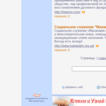
одновременно работаем и над уст
обществе, над профилактикой их по
восстановлением духовного фунда
http://hramzp.com/
перешло:
1
Социальное служение "Маха
Социальное служение «Маханаим» -
и благотворительная опека, помощ
незащищенным слоям населения. Н
Выход есть всегда!
http://www.mahanaim.org.ua/
перешло:
1
Страницы: |
глав
Добавить сайт
Обно
поддержи развитие
Мегапортала