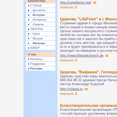
Библиотека
http://vprobleme.net/
СТАТЬИ
перешло:
2
Духовное
История
Церковь "LifePoint" в г. Мюн
Интервью
Служение церкви в городе Мюнхене
Израиль
вести людей в возрастающие взаи
ОБЗОРЫ
Целью нашего воскресного служен
Книги
любой бы человек мог бы поменять
Музыка
христианстве и захотел бы прийти 
должна стать местом, где каждый б
Фильмы
есть и будет преображаться в обра
ЮМОР
проходят на немецком и русском я
О нас
http://www.lifepointchurch.de
Контакты
перешло:
2
Поддержка
Реклама
Церковь "Вифания", Геленд
Церковь христиан веры евангельско
909 454 98 22 администратор Натал
пастор Александр Худолей
http://vifania.ru
перешло:
2
Благотворительная организ
Благотворительная организация ХР
способствующих духовному возро