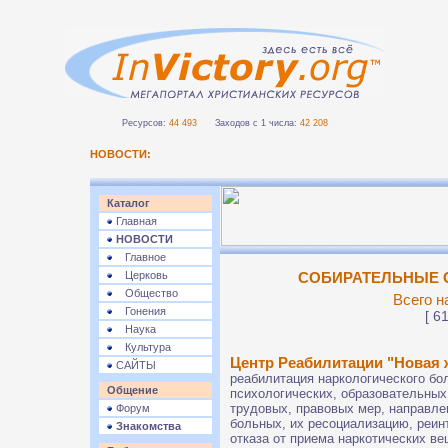
Ресурсов:
44 493
Заходов с 1 числа:
42 208
НОВОСТИ:
Каталог
Главная
НОВОСТИ
Главное
Церковь
СОБИРАТЕЛЬНЫЕ С
Общество
Всего н
Гонения
[ 61
Наука
Культура
Центр Реабилитации "Новая 
САЙТЫ
реабилитация наркологического бол
Общение
психологических, образовательных
трудовых, правовых мер, направл
Форум
больных, их ресоциализацию, реин
Знакомства
отказа от приема наркотических ве