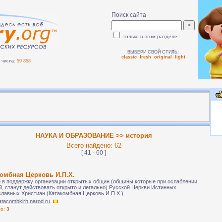
Поиск сайта
только в этом разделе
ВЫБЕРИ СВОЙ СТИЛЬ:
classic
fresh
original
light
числа:
59 858
НАУКА И ОБРАЗОВАНИЕ >> история
Всего найдено: 62
[ 41 - 60 ]
омбная Церковь И.П.Х.
 в поддержку организации открытых общин (общины,которые при ослаблении
й, станут действовать открыто и легально) Русской Церкви Истинных
лавных Христиан (Катакомбная Церковь И.П.Х.).
catacombkirh.narod.ru
ло:
3