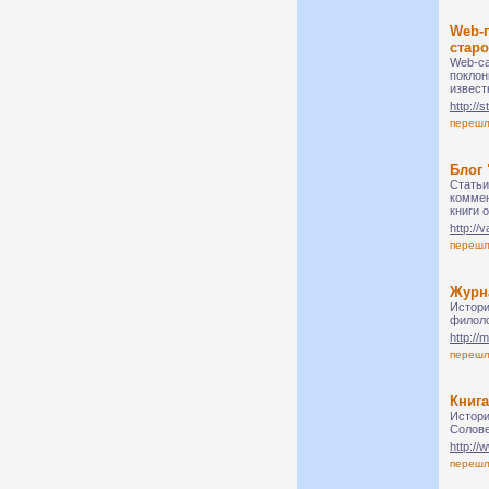
Web-
стар
Web-са
поклон
извест
http://
переш
Блог 
Статьи
коммен
книги 
http:/
переш
Журн
Истори
филоло
http://
переш
Книг
Истори
Солове
http://
переш