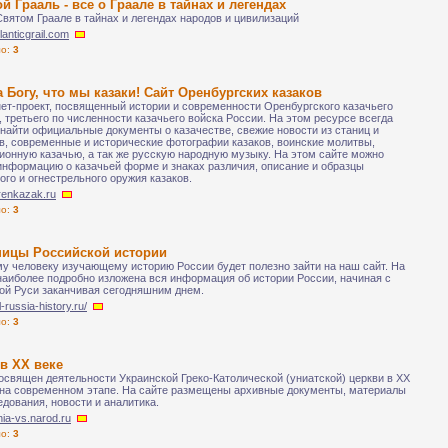
й Грааль - все о Граале в тайнах и легендах
Святом Граале в тайнах и легендах народов и цивилизаций
tlanticgrail.com
ло:
3
 Богу, что мы казаки! Сайт Оренбургских казаков
ет-проект, посвященный истории и современности Оренбургского казачьего
, третьего по численности казачьего войска России. На этом ресурсе всегда
найти официальные документы о казачестве, свежие новости из станиц и
в, современные и исторические фотографии казаков, воинские молитвы,
ионную казачью, а так же русскую народную музыку. На этом сайте можно
информацию о казачьей форме и знаках различия, описание и образцы
ого и огнестрельного оружия казаков.
orenkazak.ru
ло:
3
ницы Российской истории
у человеку изучающему историю России будет полезно зайти на наш сайт. На
наиболее подробно изложена вся информация об истории России, начиная с
ой Руси заканчивая сегодняшним днем.
ll-russia-history.ru/
ло:
3
в XX веке
освящен деятельности Украинской Греко-Католической (униатской) церкви в XX
 на современном этапе. На сайте размещены архивные документы, материалы
едования, новости и аналитика.
unia-vs.narod.ru
ло:
3