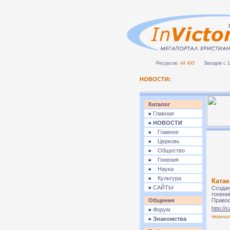
Ресурсов:
44 493
Заходов с 1 
НОВОСТИ:
Каталог
Главная
НОВОСТИ
Главное
Церковь
Общество
Гонения
Наука
Культура
Катак
САЙТЫ
Создан
гонени
Общение
Правос
http://
Форум
переш
Знакомства