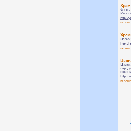
Храм
Фото и
Миропо
http://y
переш
Храм
Истори
http://
переш
Циви
Цивили
народо
соврем
http://zi
переш