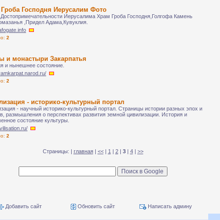
 Гроба Господня Иерусалим Фото
 Достопримечательности Иерусалима Храм Гроба Господня,Голгофа Камень
мазанья ,Придел Адама,Кувуклия.
afogate.info
ло:
2
ы и монастыри Закарпатья
я и нынешнее состояние.
hramkarpat.narod.ru/
ло:
2
лизация - историко-культурный портал
зация - научный историко-культурный портал. Страницы истории разных эпох и
в, размышления о перспективах развития земной цивилизации. История и
енное состояние культуры.
vilisation.ru/
ло:
2
Страницы: |
главная
|
<<
|
1
|
2
|
3
|
4
|
>>
Добавить сайт
Обновить сайт
Написать админу