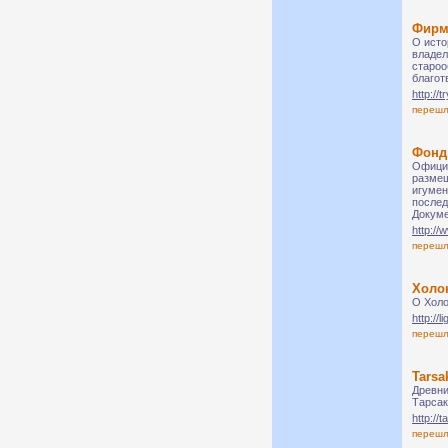
Фирм
О исто
владел
староо
благот
http://t
переш
Фонд
Официа
размещ
игумен
послед
Докуме
http://
переш
Холо
О Холо
http://
переш
Tarsa
Древни
Тарсак
http://
переш