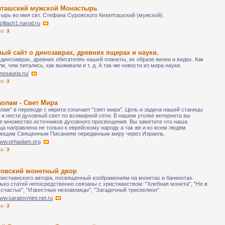
лташский мужской Монастырь
ырь во имя свт. Стефана Сурожского Кизилташский (мужской).
iziltash1.narod.ru
ло:
3
ый сайт о динозаврах, древних ящерах и науки.
 динозаврах, древних обитателях нашей планеты, их образе жизни и видах. Как
ли, чем питались, как выживали и т. д. А так-же новости из мира науки.
inosauria.ru/
ло:
3
олам - Свет Мира
лам" в переводе с иврита означает "свет мира". Цель и задача нашей станицы
з и нести духовный свет по всемирной сети. В нашем уголке интернета вы
е множество источников духовного просвещения. Вы заметите что наша
ца направлена не только к еврейскому народу а так же и ко всем людям
яющим Священным Писаниям переданным миру через Израиль.
www.orhaolam.org
ло:
3
товский монетный двор
ристианского автора, посвященный изображениям на монетах и банкнотах.
ько статей непосредственно связаны с христианством: "Хлебная монета", "Не в
 счастье", "Известные незнакомцы", "Загадочный трискелион".
www.saratovmint.net.ru
ло:
3