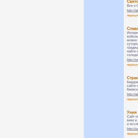
Свято
Все о 
http://a
переш
Слава
Интерн
войска
можно 
хуторо
традиц
найти 
холодн
http://
переш
Стра
Каждом
сайте 
Киевск
http://a
переш
Уния 
Сайт п
веке и
и иссл
http://
переш