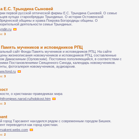
а Е.С. Трындина Сыновей
рии первой русской оптической фирмы Е.С. Трындина Сыновей. О семье
ьцев купцах старообрядцах Трындиных. О истории Остоженской
брядческой общины и храма Покрова Богородицы общины. О
ворительной деятельности семьи Трындиных.
ryndin.ru
ло:
3
 Память мучеников и исповедников РПЦ
льный сайт Фонда Память мучеников и исповедников РПЦ. На сайте
ены жизнеописания новомучеников и исповедников РПЦ, составленные
ом Дамаскиным (Орловским). Постоянно пополняющийся, в соответствии с
ними Постановлениями Священного Синода, календарь новомучеников.
нты, фотогалерея новомучеников, аудиоархив.
www.fond.ru
ло:
3
кост
косте, о христианах-праведниках мира
lightfromjews.narod.ru/holokost.htm
ло:
3
kent
й город Тарсакент находился рядом с современным городом Бишкек.
ент переводится как город христиан.
tarsakent.webs.com
ло:
2