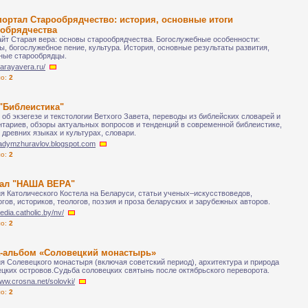
портал Старообрядчество: история, основные итоги
ообрядчества
йт Старая вера: основы старообрядчества. Богослужебные особенности:
ы, богослужебное пение, культура. История, основные результаты развития,
ные старообрядцы.
starayavera.ru/
ло:
2
"Библеистика"
 об экзегезе и текстологии Ветхого Завета, переводы из библейских словарей и
тариев, обзоры актуальных вопросов и тенденций в современной библеистике,
о древних языках и культурах, словари.
/vadymzhuravlov.blogspot.com
ло:
2
ал "НАША ВЕРА"
я Католического Костела на Беларуси, статьи ученых–искусствоведов,
гов, историков, теологов, поэзия и проза беларуских и зарубежных авторов.
media.catholic.by/nv/
ло:
2
а-альбом «Соловецкий монастырь»
я Солевецкого монастыря (включая советский период), архитектура и природа
цких островов.Судьба соловецких святынь после октябрьского переворота.
www.crosna.net/solovki/
ло:
2