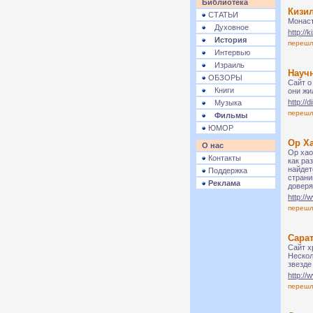
Библиотека
Кизи
СТАТЬИ
Монаст
Духовное
http://k
История
переш
Интервью
Израиль
Научн
ОБЗОРЫ
Сайт о
Книги
они жи
http://d
Музыка
переш
Фильмы
ЮМОР
Ор Ха
О нас
Ор хао
Контакты
как ра
найдет
Поддержка
страни
Реклама
довер
http://
переш
Сара
Cайт х
Нескол
звезде
http://
переш