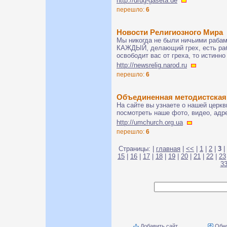
http://drug-gaseta.de
перешло:
6
Новости Религиозного Мира
Мы никогда не были ничьими рабам
КАЖДЫЙ, делающий грех, есть раб 
освободит вас от греха, то истинно
http://newsrelig.narod.ru
перешло:
6
Объединенная методистская
На сайте вы узнаете о нашей церк
посмотреть наше фото, видео, адр
http://umchurch.org.ua
перешло:
6
Страницы: |
главная
|
<<
|
1
|
2
|
3
|
15
|
16
|
17
|
18
|
19
|
20
|
21
|
22
|
23
3
Добавить сайт
Обно