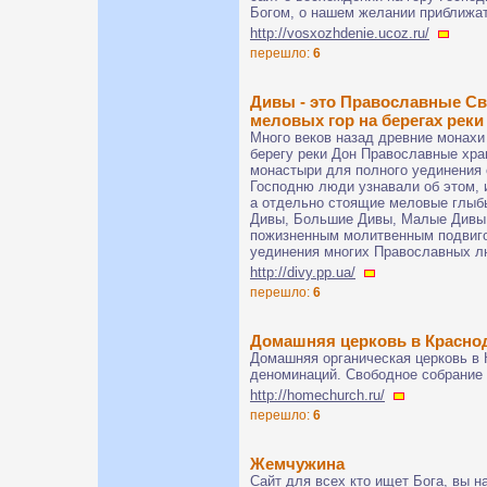
Богом, о нашем желании приближать
http://vosxozhdenie.ucoz.ru/
перешло:
6
Дивы - это Православные Св
меловых гор на берегах реки
Много веков назад древние монахи
берегу реки Дон Православные хра
монастыри для полного уединения 
Господню люди узнавали об этом, 
а отдельно стоящие меловые глыб
Дивы, Большие Дивы, Малые Дивы 
пожизненным молитвенным подвиго
уединения многих Православных л
http://divy.pp.ua/
перешло:
6
Домашняя церковь в Красно
Домашняя органическая церковь в 
деноминаций. Свободное собрание 
http://homechurch.ru/
перешло:
6
Жемчужина
Сайт для всех кто ищет Бога, вы н