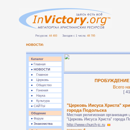
Ресурсов:
44 493
Заходов с 1 числа:
48 795
НОВОСТИ:
Каталог
Главная
НОВОСТИ
Главное
Церковь
ПРОБУЖДЕНИЕ >
Общество
Всего на
Гонения
[ 41
Наука
Культура
"Церковь Иисуса Христа" хр
САЙТЫ
города Подольска
Общение
Местная религиозная организация 
Форум
"Церковь Иисуса Христа" города П
Знакомства
http://www.church-jc.ru
перешло:
6