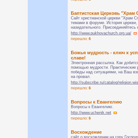
Баптистская Церковь "Храм 
Сайт христианской церкви "Храм С
темами в форуме. История церкви, 
назидательного. Присоединяйтесь 
http://www.pukhovachurch.org.ua/
перешло:
6
Божья мудрость - ключ к усп
славе!
Электронная рассылка. Как добится
помощью мудрости. Практические 
победы над ситуациями, на Ваш в
на провал.
http://subscribe.ru/catalog/religion.w
перешло:
6
Вопросы к Евангелию
Вопросы к Евангелию.
http://www.uchenik.net
перешло:
6
Восхождение
сайт о восхождении на гору Госпо