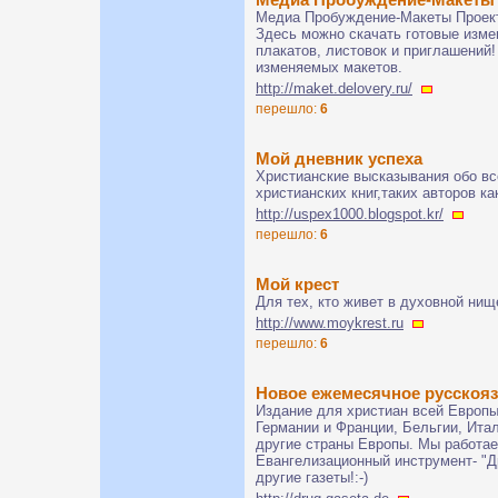
Медиа Пробуждение-Макеты Проек
Здесь можно скачать готовые изм
плакатов, листовок и приглашений
изменяемых макетов.
http://maket.delovery.ru/
перешло:
6
Мой дневник успеха
Христианские высказывания обо вс
христианских книг,таких авторов ка
http://uspex1000.blogspot.kr/
перешло:
6
Мой крест
Для тех, кто живет в духовной нище
http://www.moykrest.ru
перешло:
6
Новое ежемесячное русскояз
Издание для христиан всей Европы
Германии и Франции, Бельгии, Итал
другие страны Европы. Мы работа
Евангелизационный инструмент- "Др
другие газеты!:-)