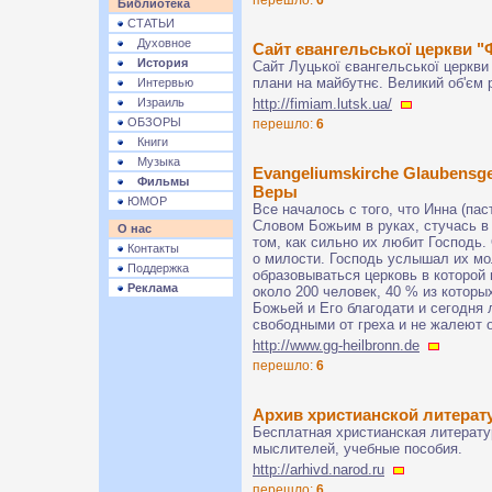
Библиотека
СТАТЬИ
Духовное
Cайт євангельської церкви "
История
Сайт Луцької євангельської церкви 
плани на майбутнє. Великий об'єм 
Интервью
Израиль
http://fimiam.lutsk.ua/
ОБЗОРЫ
перешло:
6
Книги
Музыка
Evangeliumskirche Glaubensg
Фильмы
Веры
ЮМОР
Все началось с того, что Инна (пас
Словом Божьим в руках, стучась 
О нас
том, как сильно их любит Господь.
Контакты
о милости. Господь услышал их мо
Поддержка
образовываться церковь в которой
Реклама
около 200 человек, 40 % из котор
Божьей и Его благодати и сегодня
свободными от греха и не жалеют о
http://www.gg-heilbronn.de
перешло:
6
Архив христианской литерат
Бесплатная христианская литерату
мыслителей, учебные пособия.
http://arhivd.narod.ru
перешло:
6