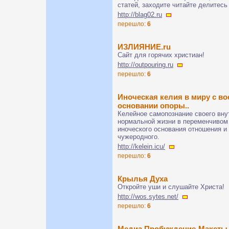
статей, заходите читайте делитесь
http://blag02.ru
перешло:
6
ИЗЛИЯНИЕ.ru
Сайт для горячих христиан!
http://outpouring.ru
перешло:
6
Иноческая келия в миру с в
основании опоры..
Келейное самопознание своего вну
нормальной жизни в переменчивом 
иноческого основания отношения и
чужеродного.
http://kelein.icu/
перешло:
6
Крылья Духа
Откройте уши и слушайте Христа!
http://wos.sytes.net/
перешло:
6
Медиа Пробуждение-Макеты