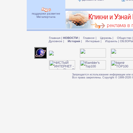
поддержи развитие
Мегапортала
Главная
|
НОВОСТИ
|
Главное
|
Церковь
|
Общество
Духовное
|
История
|
Интервью
|
Израиль
|
ОБЗОР
Запрещается использование информации или о
Все права закреплены. Copyright © 1999-202