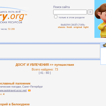
Поиск сайта
только в этом разделе
ВЫБЕРИ СВОЙ СТИЛЬ:
classic
fresh
original
light
числа:
53 299
ДОСУГ И УВЛЕЧЕНИЯ >> путешествия
Всего найдено: 73
[ 41 - 60 ]
ославный паломник
ические поездки, Санкт-Петербург
www.autotravel.ucoz.net/
ло:
4
торий в Белокурихе