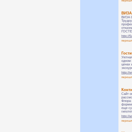
переш
ВИЗА
ВИЗА С
Трудоу
профес
отказн
ГОСТЕ
http://5
переш
Гости
Уютная
одном 
ценах 
экскур
http://
переш
Конт
Сайт о
рассмо
Флора 
формир
еще су
гипоте
http://
переш