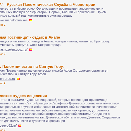
А" - Русская Паломническая Служба в Черногории
ичества в Черногорию. Организация и проведение паломнических и
сионных поездок по Черногории, Сербии, Боснии и Герцеговине. Прием
иков круглый год. Компетентные экскурсоводы.
/www.ruspalomnik.me
ло:
2
ная Гостиница" - отдых в Анапе
ация о частной гостинице в Анапе: номера и цены, контакты. Про город,
ические маршруты. Фото галерея города.
krasnozelen.ucoz.ru/
ло:
2
. Паломничество на Святую Гору.
кая Православная паломническая служба Афон Ортодоксия организует
ичество на Святую Гору Афон.
afon-oros.ru
ло:
2
евские чудеса исцеления
ство с фактами чудесных исцелений, которые происходят при помощи
лавных святынь Свято-Троицкого Серафимо-Дивеевского женского монастыря.
ие реальных случаев избавления от алкогольной зависимости, исчезновения
ей, излечения хронических заболеваний различных органов, устранения
еских недугов и заболеваний центральной нервной системы. Сведения о
ных достопримечательностях Дивеевской обители и села Дивеева. Содержится
ая для паломников и туристов информация
diveevo52.ru/
ло:
2