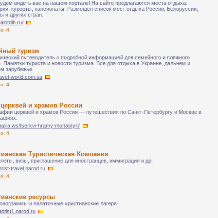
удем видеть вас на нашем портале! На сайте предлагаются места отдыха:
рии, курорты, пансионаты. Размещен список мест отдыха России, Белоруссии,
ы и других стран.
ealotdih.ru/
ло:
4
йный туризм
ический путеводитель с подробной информацией для семейного и пляжного
. Памятки туриста и новости туризма. Все для отдыха в Украине, дальнем и
м зарубежье.
travel-world.com.ua
ло:
4
 церквей и храмов России
афии церквей и храмов России — путешествия по Санкт-Петербургу и Москве в
афиях.
bagira.ws/tserkvi-hramy-monastyri/
ло:
4
тианская Туристическая Компания
леты, визы, приглашение для иностранцев, иммиграция и др.
hrist-travel.narod.ru
ло:
4
тианские ресурсы
онограммы и палаточные христианские лагеря
baptist1.narod.ru