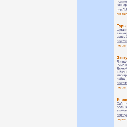
поликл
концер
http://
переш
Туры 
Органи
sim-ка
цены. 
http://
переш
Экск
Личная
Риме н
Данной
в Вечн
маршру
найдет
http://i
переш
Япон
Сайт п
большо
эконом
http://
переш