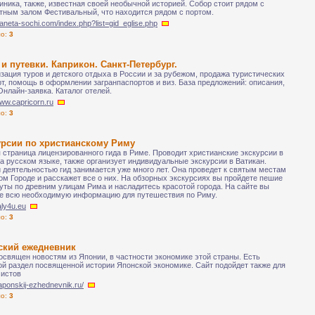
иника, также, известная своей необычной историей. Собор стоит рядом с
тным залом Фестивальный, что находится рядом с портом.
planeta-sochi.com/index.php?list=gid_eglise.php
ло:
3
и путевки. Каприкон. Санкт-Петербург.
зация туров и детского отдыха в России и за рубежом, продажа туристических
рт, помощь в оформлении загранпаспортов и виз. База предложений: описания,
Онлайн-заявка. Каталог отелей.
www.capricorn.ru
ло:
3
урсии по христианскому Риму
 страница лицензированного гида в Риме. Проводит христианские экскурсии в
а русском языке, также организует индивидуальные экскурсии в Ватикан.
 деятельностью гид занимается уже много лет. Она проведет к святым местам
ом Городе и расскажет все о них. На обзорных экскурсиях вы пройдете пешие
ты по древним улицам Рима и насладитесь красотой города. На сайте вы
е всю необходимую информацию для путешествия по Риму.
taly4u.eu
ло:
3
ский ежедневник
освящен новостям из Японии, в частности экономике этой страны. Есть
й раздел посвященной истории Японской экономике. Сайт подойдет также для
истов
yaponskij-ezhednevnik.ru/
ло:
3