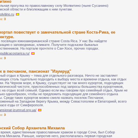
итино
льная прогулка по православному селу Молвитино (ныне Сусанино)
мской области и близлежащим к ним пунктам.
olvitino.ru
ло:
3
ортал повествует о замечательной стране Коста-Рика, ее
ектуре.
 посвящен южноамериканской стране Costa Rica. У нас Вы найдете
ацию о заповедниках, климате. Получите подсказки бывалых
ственников. На портале прочтете о Сан-Хосе, прочих городах.
republicacostarica.ru/
ло:
3
х в песчаном, пансионат "Изумруд"
ый отдых в Крыму – тема для отдельного разговора. Ничто не заставляет
ющих столь тщательно подходить к выбору места и времени отдыха, как отдых
ми. На Черном море, в Крыму, существует не так много курортов, подходящих
логической чистоте, приспособленных под запросы большинства курортников,
 на отдых всей семьей. Однако если мы говорим про семейный отдых, Крым не
ько однообразен, чтобы не предложить подходящие для семейного отдыха
ы. Среди таких курортов можно смело назвать поселок Песчаное,
оженный на Западном берегу Крыма, между Севастополем и Евпаторией, всего
часе езды от Симферополя.
pansionat-izumrud.org.ua/
ло:
3
нский Собор Архангела Михаила
 время, единственным православным храмом в городе Сочи, был Собор
ела Михаила. Раньше, напротив него, располагалась первая городская