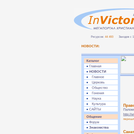
Ресурсов:
44 493
Заходов с 1 
НОВОСТИ:
Каталог
Главная
НОВОСТИ
Главное
Церковь
Общество
Гонения
Наука
Культура
Прав
САЙТЫ
Паломн
http://
Общение
переш
Форум
Знакомства
Сана