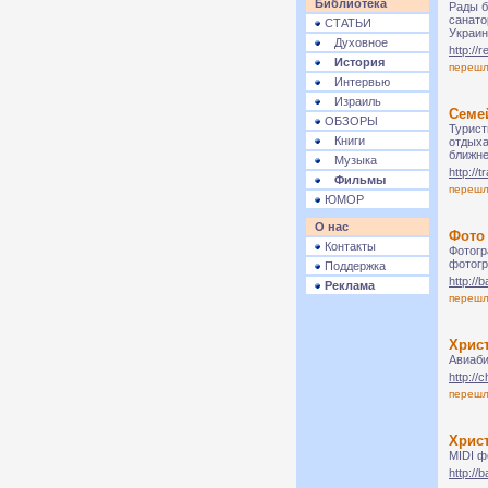
Библиотека
Рады б
санато
СТАТЬИ
Украин
Духовное
http://r
История
переш
Интервью
Израиль
Семе
ОБЗОРЫ
Турист
Книги
отдыха
ближне
Музыка
http://
Фильмы
переш
ЮМОР
О нас
Фото
Контакты
Фотогр
фотогр
Поддержка
http://
Реклама
переш
Хрис
Авиаби
http://c
переш
Хрис
MIDI ф
http://