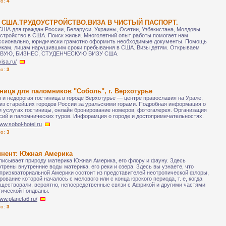
ло:
4
 США.ТРУДОУСТРОЙСТВО.ВИЗА В ЧИСТЫЙ ПАСПОРТ.
ША для граждан России, Беларуси, Украины, Осетии, Узбекистана, Молдовы.
стройство в США. Поиск жилья. Многолетний опыт работы помогает нам
сионально, юридически грамотно оформить необходимые документы. Помощь
икам, лицам нарушившим сроки пребывания в США. Визы детям. Открываем
ВУЮ, БИЗНЕС, СТУДЕНЧЕСКУЮ ВИЗУ США.
visa.ru/
ло:
3
ница для паломников "Соболь", г. Верхотурье
 и недорогая гостиница в городе Верхотурье — центре православия на Урале,
из старейших городов России за уральскими горами. Подробная информация о
и услугах гостиницы, онлайн бронирование номеров, фотогалерея. Организация
сий и паломнических туров. Инфорамция о городе и достопримечательностях.
www.sobol-hotel.ru
ло:
3
инент: Южная Америка
писывает природу материка Южная Америка, его флору и фауну. Здесь
трены внутренние воды материка, его реки и озера. Здесь вы узнаете, что
приэкваториальной Америки состоит из представителей неотропической флоры,
ование которой началось с мелового или с конца юрского периода, т. е, когда
ществовали, вероятно, непосредственные связи с Африкой и другими частями
тической Гондваны.
www.planeta6.ru/
ло:
3