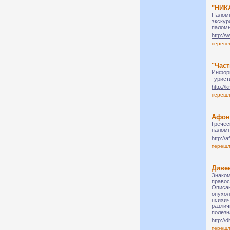
"НИК
Паломн
экскур
паломн
http:/
переш
"Част
Информ
турист
http://
переш
Афон
Гречес
паломн
http://
переш
Диве
Знаком
правос
Описан
опухол
психич
различ
полезн
http://
переш