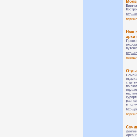
Молв
Виртуа
Костро
http://m
переш
Наш п
архит
Проект
информ
путеше
http://
переш
Отды
Семейн
отдыха
с деть
по эко
едущих
настол
курорт
распол
в полу
http://
переш
Сочи
Долгое
Арханг