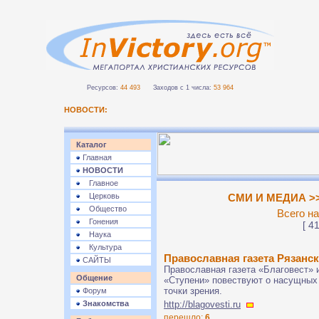
Ресурсов:
44 493
Заходов с 1 числа:
53 964
НОВОСТИ:
Каталог
Главная
НОВОСТИ
Главное
Церковь
СМИ И МЕДИА >>
Общество
Всего на
Гонения
[ 41
Наука
Культура
Православная газета Рязанск
САЙТЫ
Православная газета «Благовест» 
Общение
«Ступени» повествуют о насущных
точки зрения.
Форум
Знакомства
http://blagovesti.ru
перешло:
6