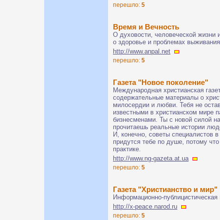
перешло:
5
Время и Вечность
О духовости, человеческой жизни и
о здоровье и проблемаx выживания
http://www.anpal.net
перешло:
5
Газета "Новое поколение"
Международная христианская газет
содержательные материалы о христ
милосердии и любви. Тебя не оста
известными в христианском мире п
бизнесменами. Ты с новой силой на
прочитаешь реальные истории люде
И, конечно, советы специалистов в
придутся тебе по душе, потому чт
практике.
http://www.ng-gazeta.at.ua
перешло:
5
Газета "Христианство и мир"
Информационно-публицистическая г
http://x-peace.narod.ru
перешло:
5