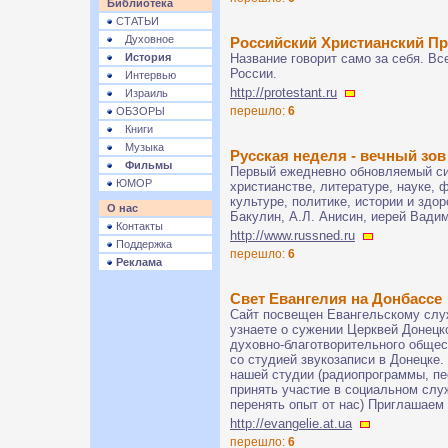
Библиотека
СТАТЬИ
Духовное
Российский Христианский Пр
История
Название говорит само за себя. Все
России.
Интервью
http://protestant.ru
Израиль
перешло:
6
ОБЗОРЫ
Книги
Музыка
Русская неделя - вечный зо
Фильмы
Первый ежедневно обновляемый сиб
ЮМОР
христианстве, литературе, науке, 
культуре, политике, истории и здор
О нас
Бакулин, А.Л. Анисин, иерей Вадим
Контакты
http://www.russned.ru
Поддержка
перешло:
6
Реклама
Свет Евангелия на Донбассе
Сайт посвещен Евангельскому слу
узнаете о сужении Церквей Донецко
духовно-благотворительного общес
со студией звукозаписи в Донецке
нашей студии (радиопрограммы, пе
принять участие в социальном слу
перенять опыт от нас) Приглашаем 
http://evangelie.at.ua
перешло:
6