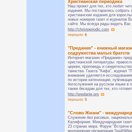
Христианская периодика
Наш проект для тех, кто любит чит
издания. Мы постарались собрать 
христианские издания для взрослы
новых номеров газет и журналов Вы
сайте. Мы всегда рады видеть Вас
http://christperiodic.com
перешло:
6
"Предание" - книжный магаз
содружества малых братств
Интернет-магазин «Предание» пре
христианской литературы: правосл
церкви, проповедь и свидетельство
таинства. Газета "Кифа", журнал 
внимание уделяется исследованиям 
по истории катехизации, публикаци
богослужения на русском языке в п
также беседам для тех, кто готови
http://predanie.org
перешло:
5
"Слово Жизни" - междунаро
Служение без расовых, национальн
Калифорния. Международная газет
23 странах мира. Форум "Встречи в
молодежная организация SouthWest