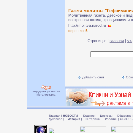
Газета молитвы "Гефсимани
Молитвенная газета, детское и под
воскресная школа, креационизм и н
http://molitva.narod.ru
перешло:
5
Страницы: |
главная
|
<<
Добавить сайт
Обно
поддержи развитие
Мегапортала
Главная
|
НОВОСТИ
|
Главное
|
Церковь
|
Общество
Духовное
|
История
|
Интервью
|
Израиль
|
ОБЗОР