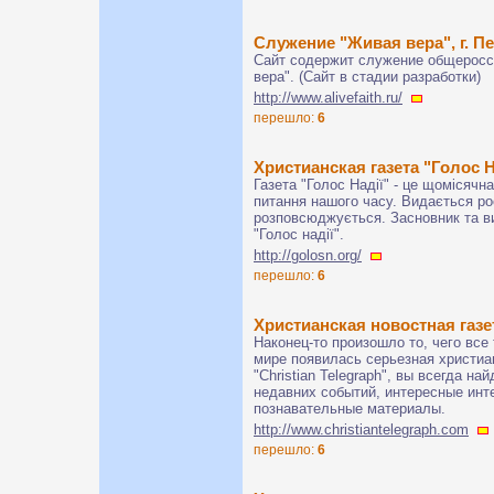
Служение "Живая вера", г. П
Сайт содержит служение общеросс
вера". (Сайт в стадии разработки)
http://www.alivefaith.ru/
перешло:
6
Христианская газета "Голос
Газета "Голос Надії" - це щомісячн
питання нашого часу. Видається р
розповсюджується. Засновник та в
"Голос надії".
http://golosn.org/
перешло:
6
Христианская новостная га
Наконец-то произошло то, чего все
мире появилась серьезная христиа
"Christian Telegraph", вы всегда н
недавних событий, интересные инт
познавательные материалы.
http://www.christiantelegraph.com
перешло:
6