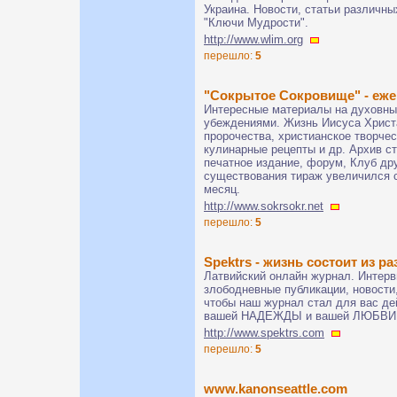
Украина. Новости, статьи различны
"Ключи Мудрости".
http://www.wlim.org
перешло:
5
"Сокрытое Сокровище" - еже
Интересные материалы на духовн
убеждениями. Жизнь Иисуса Христа
пророчества, христианское творчес
кулинарные рецепты и др. Архив ст
печатное издание, форум, Клуб дру
существования тираж увеличился с 
месяц.
http://www.sokrsokr.net
перешло:
5
Spektrs - жизнь состоит из р
Латвийский онлайн журнал. Интерв
злободневные публикации, новости
чтобы наш журнал стал для вас д
вашей НАДЕЖДЫ и вашей ЛЮБВИ
http://www.spektrs.com
перешло:
5
www.kanonseattle.com