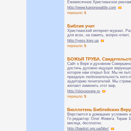
Ежемесячное Христианское реклам
http://www.kanonseattle.com
перешло:
5
Библия учит
Христианский интернет-журнал. Ра
для всех, на память, вопрос-ответ
http://yess.kiev.ua
перешло:
5
БОЖЬЯ ТРУБА. Свидетельств
Сайт о Вере и духовном Совершенс
достичь духовно ищущих верующих
которое нам открыл Бог. Мы не пы
праздную любознательность кого-л
аудиторию почитателей. Мы стреми
желают изменить этот мир.
http://slovoovere.ru
перешло:
5
Бюллетень Библейских Вер
Верстается в домашних условиях и
Гл.редактор: Олег Жевега. Тираж 10
месяца, бесплатно.
http://baptist.org.ua/bbv/