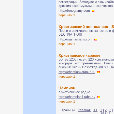
регистрации. Заходите и скачивайт
христианской музыки и творчества
http://fonogramy.com
перешло:
1
Христианский поп-шансон - 
Песни в оригинальном качестве и
БЕСПЛАТНО!!!
http://sashashans.com
перешло:
1
Христианское караоке
Более 1200 песен, 220 христианск
аккордов, нот, презентаций. Ноты 
сборник Песнь Возрождения 830. К
http://christiankaraoke.ru
перешло:
1
Чемпион
Христианское радио
http://champion1.taba.ru/
перешло:
1
Страницы: |
главная
|
<<
|
1
|
2
|
3
|
15
|
16
|