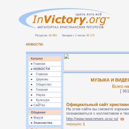
Ресурсов:
44 493
Заходов с 1 числа:
60 173
НОВОСТИ:
Каталог
Главная
НОВОСТИ
Главное
Церковь
МУЗЫКА И ВИДЕО 
Общество
Всего на
Гонения
[ 361
Наука
Культура
Официальный сайт христиан
САЙТЫ
На этом сайте вы сможете хорошень
Общение
познакомиться с коллективом и тв
Форум
http://www.newcomers.ucoz.ru/
Знакомства
перешло:
1