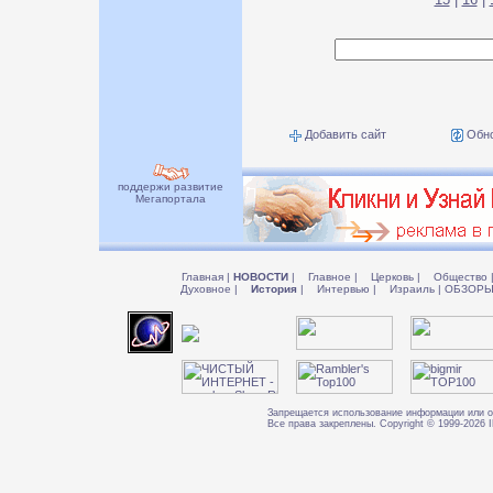
Добавить сайт
Обно
поддержи развитие
Мегапортала
Главная
|
НОВОСТИ
|
Главное
|
Церковь
|
Общество
Духовное
|
История
|
Интервью
|
Израиль
|
ОБЗОР
Запрещается использование информации или о
Все права закреплены. Copyright © 1999-202