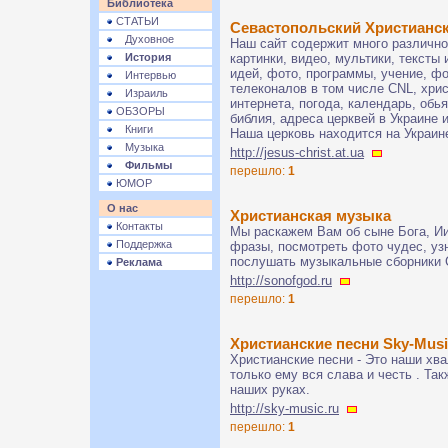
Библиотека
СТАТЬИ
Севастопольский Христианс
Духовное
Наш сайт содержит много различн
История
картинки, видео, мультики, тексты
идей, фото, программы, учение, ф
Интервью
телеконалов в том числе CNL, хрис
Израиль
интернета, погода, календарь, обь
ОБЗОРЫ
библия, адреса церквей в Украине 
Книги
Наша церковь находится на Украин
Музыка
http://jesus-christ.at.ua
Фильмы
перешло:
1
ЮМОР
О нас
Христианская музыка
Контакты
Мы раскажем Вам об сыне Бога, Ии
Поддержка
фразы, посмотреть фото чудес, узн
послушать музыкальные сборники 
Реклама
http://sonofgod.ru
перешло:
1
Христианские песни Sky-Musi
Христианские песни - Это наши хв
только ему вся слава и честь . Та
наших руках.
http://sky-music.ru
перешло:
1