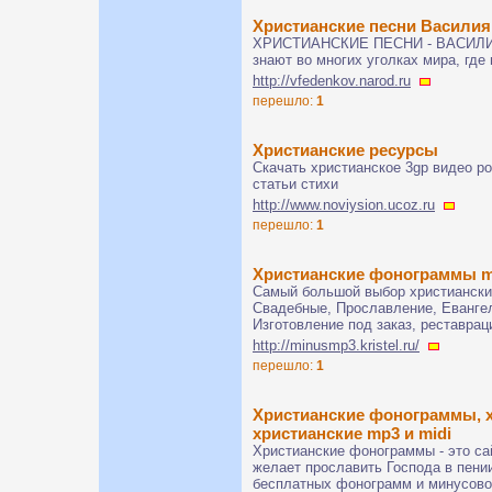
Христианские песни Васили
ХРИСТИАНСКИЕ ПЕСНИ - ВАСИЛИЯ
знают во многих уголках мира, гд
http://vfedenkov.narod.ru
перешло:
1
Христианские ресурсы
Скачать христианское 3gp видео р
статьи стихи
http://www.noviysion.ucoz.ru
перешло:
1
Христианские фонограммы m
Самый большой выбор христиански
Свадебные, Прославление, Еванге
Изготовление под заказ, реставрац
http://minusmp3.kristel.ru/
перешло:
1
Христианские фонограммы, х
христианские mp3 и midi
Христианские фонограммы - это са
желает прославить Господа в пени
бесплатных фонограмм и минусово