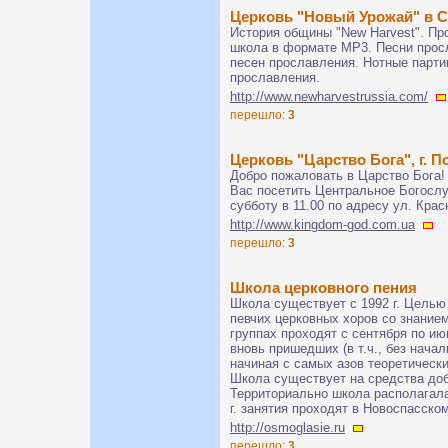
Церковь "Новый Урожай" в С
История общины "New Harvest". Пр
школа в формате MP3. Песни просл
песен прославления. Нотные парти
прославления.
http://www.newharvestrussia.com/
перешло:
3
Церковь "Царство Бога", г. П
Добро пожаловать в Царство Бога!
Вас посетить Центральное Богослу
субботу в 11.00 по адресу ул. Кра
http://www.kingdom-god.com.ua
перешло:
3
Школа церковного пения
Школа существует с 1992 г. Целью
певчих церковных хоров со знанием
группах проходят с сентября по и
вновь пришедших (в т.ч., без нача
начиная с самых азов теоретически
Школа существует на средства до
Территориально школа располагала
г. занятия проходят в Новоспасско
http://osmoglasie.ru
перешло:
3