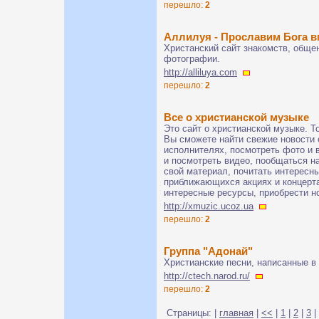
перешло:
2
Аллилуя - Прославим Бога в
Христанский сайт знакомств, общен
фотографии.
http://alliluya.com
перешло:
2
Все о христианской музыке
Это сайт о христианской музыке. Т
Вы сможете найти свежие новости 
исполнителях, посмотреть фото и 
и посмотреть видео, пообщаться н
свой материал, почитать интересны
приближающихся акциях и концерта
интересные ресурсы, приобрести но
http://xmuzic.ucoz.ua
перешло:
2
Группа "Адонай"
Христианские песни, написанные в 
http://ctech.narod.ru/
перешло:
2
Страницы: |
главная
|
<<
|
1
|
2
|
3
|