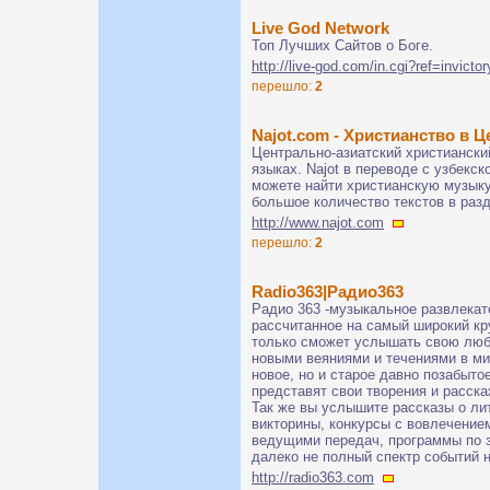
Live God Network
Топ Лучших Сайтов о Боге.
http://live-god.com/in.cgi?ref=invictor
перешло:
2
Najot.com - Христианство в 
Центрально-азиатский христианский
языках. Najot в переводе с узбекск
можете найти христианскую музыку
большое количество текстов в разд
http://www.najot.com
перешло:
2
Radio363|Радио363
Радио 363 -музыкальное развлекат
рассчитанное на самый широкий кр
только сможет услышать свою люб
новыми веяниями и течениями в ми
новое, но и старое давно позабыт
представят свои творения и расска
Так же вы услышите рассказы о ли
викторины, конкурсы с вовлечение
ведущими передач, программы по 
далеко не полный спектр событий 
http://radio363.com