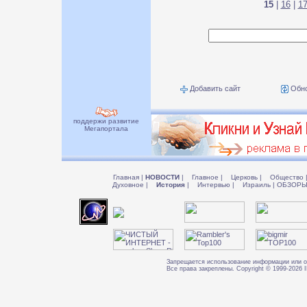
15
|
16
|
1
Добавить сайт
Обно
поддержи развитие
Мегапортала
Главная
|
НОВОСТИ
|
Главное
|
Церковь
|
Общество
Духовное
|
История
|
Интервью
|
Израиль
|
ОБЗОР
Запрещается использование информации или о
Все права закреплены. Copyright © 1999-202