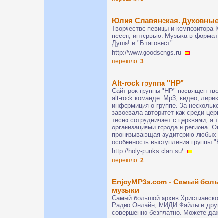
Юлия Славянская. Духовные
Творчество певицы и композитора 
песен, интервью. Музыка в формат
Душа! и "Благовест".
http://www.goodsongs.ru
перешло:
3
Alt-rock группа "HP"
Сайт рок-группы "HP" посвящен тв
alt-rock команде: Mp3, видео, лири
информиция о группе. За нескольк
завоевала авторитет как среди цер
тесно сотрудничает с церквями, а
организациями города и региона. 
пронизывающая аудиторию любых 
особенность выступления группы "
http://holy-punks.clan.su/
перешло:
2
EnjoyMP3s.com - Самый бол
музыки
Самый большой архив Христианской
Радио Онлайн, МИДИ Файлы и друг
совершенно безплатно. Можете да