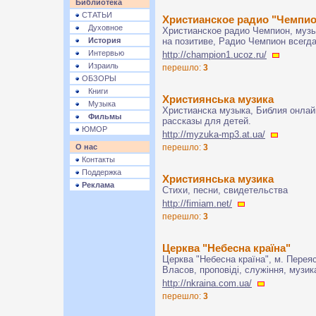
Библиотека
СТАТЬИ
Христианское радио "Чемпи
Духовное
Христианское радио Чемпион, музык
История
на позитиве, Радио Чемпион всегд
Интервью
http://champion1.ucoz.ru/
Израиль
перешло:
3
ОБЗОРЫ
Книги
Християнська музика
Музыка
Христианска музыка, Библия онлай
Фильмы
рассказы для детей.
ЮМОР
http://myzuka-mp3.at.ua/
О нас
перешло:
3
Контакты
Поддержка
Християнська музика
Реклама
Стихи, песни, свидетельства
http://fimiam.net/
перешло:
3
Церква "Небесна країна"
Церква "Небесна країна", м. Перея
Власов, проповіді, служіння, музик
http://nkraina.com.ua/
перешло:
3