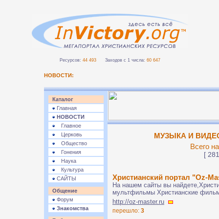
Ресурсов:
44 493
Заходов с 1 числа:
60 647
НОВОСТИ:
Каталог
Главная
НОВОСТИ
Главное
Церковь
МУЗЫКА И ВИДЕО 
Общество
Всего на
Гонения
[ 281
Наука
Культура
Христианский портал "Oz-Mas
САЙТЫ
На нашем сайты вы найдете,Христ
Общение
мультфильмы Христианские фильм
Форум
http://oz-master.ru
Знакомства
перешло:
3