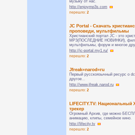
музыку от нас.
http://enjoymp3s.com
перешло:
2
JC Portal - Скачать христиа
проповеди, мультфильмы
Христианский портал JC - это хри
MP3(ПОСЛЕДНИЕ НОВИНКИ), фильм
мультфильмы, форум и многое друг
http://jc-portal.my1.ru/
перешло:
2
Jfreak=narod=ru
Первый русскоязычный ресурс о dc 
другое...
http://www.jfreak.narod.ru
перешло:
2
LIFECITY.TV: Национальный 
трекер
Огромный Архив, где можно БЕСП
анимацию, клипы, семейное кино.
http://lifecity.tv
перешло:
2