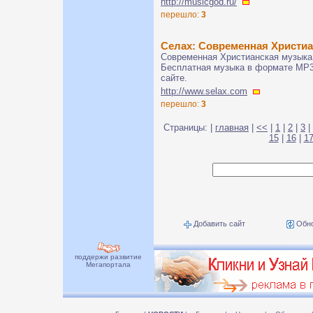
http://musicgod.ru/
перешло:
3
Селах: Современная Христи
Современная Христианская музыка.
Бесплатная музыка в формате MP
сайте.
http://www.selax.com
перешло:
3
Страницы: |
главная
|
<<
|
1
|
2
|
3
|
15
|
16
|
1
Добавить сайт
Обно
поддержи развитие
Мегапортала