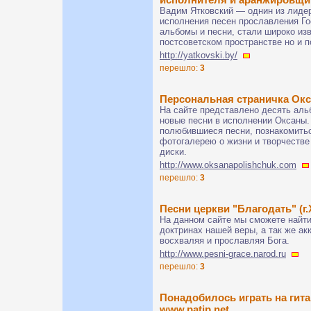
Вадим Ятковский — однин из лидер
исполнения песен прославления Го
альбомы и песни, стали широко изв
постсоветском пространстве но и п
http://yatkovski.by/
перешло:
3
Персональная страничка Ок
На сайте представлено десять аль
новые песни в исполнении Оксаны.
полюбившиеся песни, познакомитьс
фотогалерею о жизни и творчестве
диски.
http://www.oksanapolishchuk.com
перешло:
3
Песни церкви "Благодать" (г
На данном сайте мы сможете найти
доктринах нашей веры, а так же ак
восхваляя и прославляя Бога.
http://www.pesni-grace.narod.ru
перешло:
3
Понадобилось играть на гитар
www.patip.net