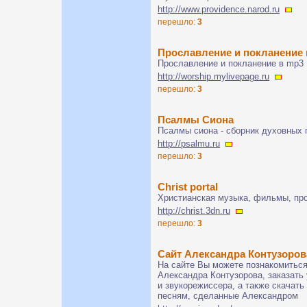
http://www.providence.narod.ru
перешло:
3
Прославление и покланение 
Прославление и покланение в mp3
http://worship.mylivepage.ru
перешло:
3
Псалмы Сиона
Псалмы сиона - сборник духовных 
http://psalmu.ru
перешло:
3
Сhrist portal
Христианская музыка, фильмы, про
http://christ.3dn.ru
перешло:
3
Сайт Александра Контузоров
На сайте Вы можете познакомиться
Александра Контузорова, заказать
и звукорежиссера, а также скачат
песням, сделанные Александром