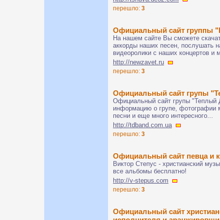
перешло:
3
Официальный сайт группы "
На нашем сайте Вы сможете скача
аккорды наших песен, послушать 
видеоролики с наших концертов и м
http://newzavet.ru
перешло:
3
Официальный сайт групы "
Официальный сайт групы "Теплый Д
информацию о групе, фотографии м
песни и еще много интересного...
http://tdband.com.ua
перешло:
3
Официальный сайт певца и 
Виктор Степус - христианский музы
все альбомы бесплатно!
http://v-stepus.com
перешло:
3
Официальный сайт христианс
исполнителя и аранжиров