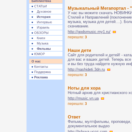
Библиотека
СТАТЬИ
Музыкальный Мегапортал -
Духовное
У нас вы можите скачать НОВИНКИ
История
Стилей и Направлений (поклонение,
музыка, музыка для детей....). Б
Интервью
скачивание.
Израиль
http://godsmusic.my1.ru/
ОБЗОРЫ
перешло:
3
Книги
Музыка
Фильмы
Наши дети
ЮМОР
Сайт для родителей и детей! - кат
для вас и ваших детей. Теперь вс
О нас
и вы без труда найдете нужную и
Контакты
http://nashideti.3dn.ru
Поддержка
перешло:
3
Реклама
Ноты для хора
Нотный архив для христианского х
http://music.vn.ua
перешло:
3
Ответ
Фильмы, мултфильмы, проповеди, 
документальное выдео
http://tshuva.ucoz.com