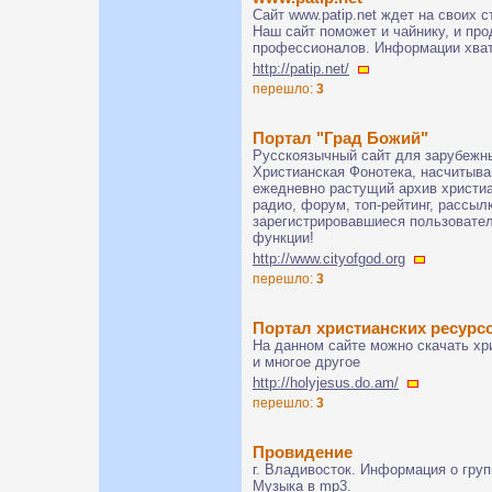
Сайт www.patip.net ждет на своих с
Наш сайт поможет и чайнику, и про
профессионалов. Информации хвати
http://patip.net/
перешло:
3
Портал "Град Божий"
Русскоязычный сайт для зарубежных
Христианская Фонотека, насчитыва
ежедневно растущий архив христиа
радио, форум, топ-рейтинг, рассылк
зарегистрировавшиеся пользовате
функции!
http://www.cityofgod.org
перешло:
3
Портал христианских ресурс
На данном сайте можно скачать х
и многое другое
http://holyjesus.do.am/
перешло:
3
Провидение
г. Владивосток. Информация о гру
Музыка в mp3.