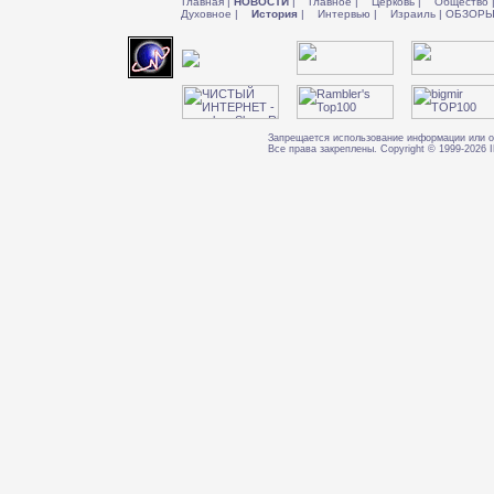
Главная
|
НОВОСТИ
|
Главное
|
Церковь
|
Общество
Духовное
|
История
|
Интервью
|
Израиль
|
ОБЗОР
Запрещается использование информации или о
Все права закреплены. Copyright © 1999-202