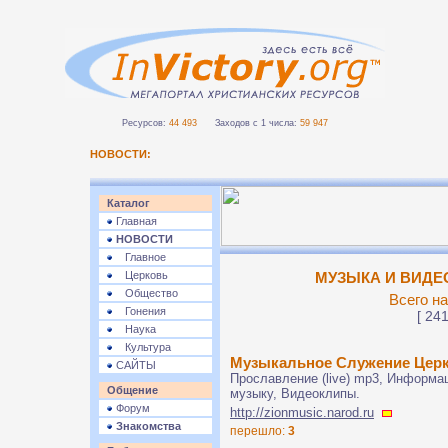
Ресурсов:
44 493
Заходов с 1 числа:
59 947
НОВОСТИ:
Каталог
Главная
НОВОСТИ
Главное
Церковь
МУЗЫКА И ВИДЕО 
Общество
Всего на
Гонения
[ 241
Наука
Культура
Музыкальное Служение Церк
САЙТЫ
Прославление (live) mp3, Информа
Общение
музыку, Видеоклипы.
Форум
http://zionmusic.narod.ru
Знакомства
перешло:
3