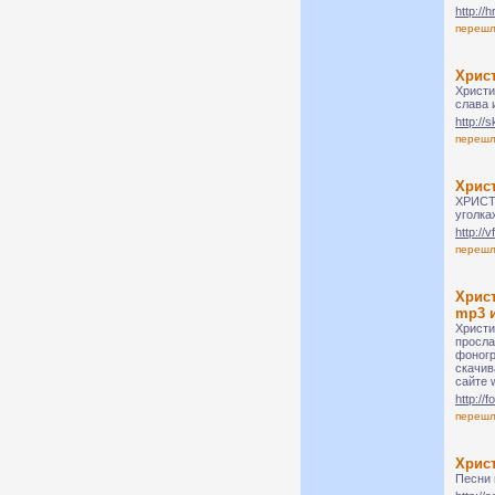
http://
переш
Христ
Христи
слава 
http://
переш
Хрис
ХРИСТ
уголка
http://
переш
Хрис
mp3 и
Христи
просла
фоногр
скачив
сайте 
http://
переш
Христ
Песни 