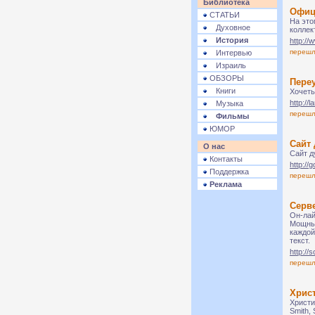
Библиотека
Офиц
СТАТЬИ
На это
Духовное
коллек
История
http:/
переш
Интервью
Израиль
ОБЗОРЫ
Пере
Книги
Хочеть
http://
Музыка
переш
Фильмы
ЮМОР
Сайт 
О нас
Сайт д
Контакты
http://
Поддержка
переш
Реклама
Серве
Он-лай
Мощный
каждой
текст.
http://
переш
Христ
Христи
Smith, 