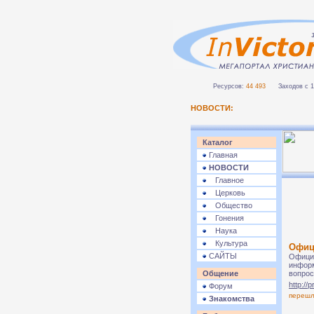
Ресурсов:
44 493
Заходов с 1 
НОВОСТИ:
Каталог
Главная
НОВОСТИ
Главное
Церковь
Общество
Гонения
Наука
Культура
Офиц
САЙТЫ
Официа
информ
Общение
вопрос
http://
Форум
переш
Знакомства