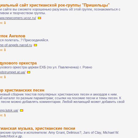
иальный сайт христианской рок-группы "Пришельцы"
м сайте вы сможете хорошенько разузнать об этой группе, познакомиться с
тивом и творчеством группы.
/www.newcomers.ucoz.ru/
ло:
1
улок Ангелов
ся полетать..? Присоединяйся.
lane-of-angels.narod.ru
ло:
1
духового оркестра
ухового оркестра церкви ЕХБ (по ул. Павлюченка) г. Ровно
godstrumpet.at.ua/
ло:
1
р христианских песен
новый сборник текстов популярных христианских песен и аккордов к ним.
 каталог по разным параметрам; ссылки на похожие песни и темы песен. К
 песне можно добавлять комментарии. Любой желающий может добавить свой
song.lutsk.ua/
ло:
1
ианская музыка, христианские песни
анские группы и исполнители: Amy Grant, Delirious?, Jars of Clay, Michael W.
Switchfoot и др.