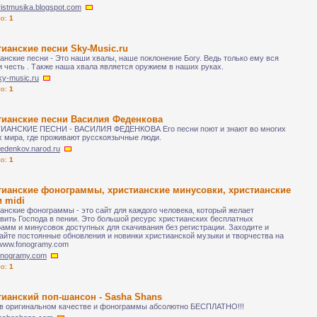
hristmusika.blogspot.com
ло:
1
ианские песни Sky-Music.ru
анские песни - Это наши хвалы, наше поклонение Богу. Ведь только ему вся
и честь . Также наша хвала является оружием в наших руках.
sky-music.ru
ло:
1
тианские песни Василия Феденкова
ИАНСКИЕ ПЕСНИ - ВАСИЛИЯ ФЕДЕНКОВА Его песни поют и знают во многих
х мира, где проживают русскоязычные люди.
vfedenkov.narod.ru
ло:
1
тианские фонограммы, христианские минусовки, христианские
 midi
анские фонограммы - это сайт для каждого человека, который желает
вить Господа в пении. Это большой ресурс христианских бесплатных
амм и минусовок доступных для скачивания без регистрации. Заходите и
айте постоянные обновления и новинки христианской музыки и творчества на
www.fonogramy.com
fonogramy.com
ло:
1
ианский поп-шансон - Sasha Shans
в оригинальном качестве и фонограммы абсолютно БЕСПЛАТНО!!!