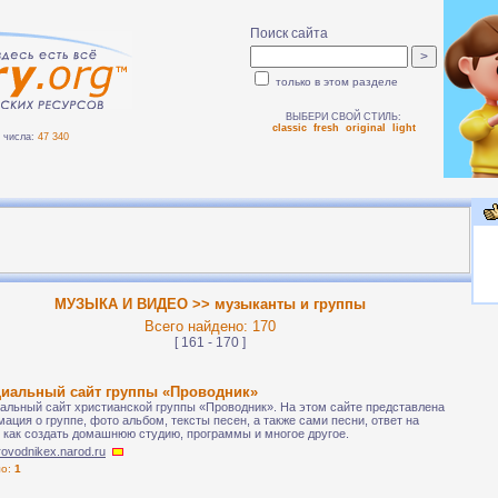
Поиск сайта
только в этом разделе
ВЫБЕРИ СВОЙ СТИЛЬ:
classic
fresh
original
light
числа:
47 340
МУЗЫКА И ВИДЕО >> музыканты и группы
Всего найдено: 170
[ 161 - 170 ]
иальный сайт группы «Проводник»
льный сайт христианской группы «Проводник». На этом сайте представлена
ация о группе, фото альбом, тексты песен, а также сами песни, ответ на
 как создать домашнюю студию, программы и многое другое.
provodnikex.narod.ru
ло:
1