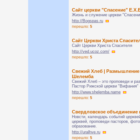
Сайт церкви "Спасение" Е.Х.
Жизнь и служение церкви "Спасение
http://Bogspas.ru
перешло:
5
Сайт Церкви Христа Спасите
Сайт Церкви Христа Спасителя
http://ved.ucoz.com/
перешло:
5
Свежий Хлеб | Размышление 
Шелемба
Свежий Хлеб – это проповеди и р
Пастор Рижской церкви "Вифания"
http://www.shelemba.name
перешло:
5
Свердловское объединение 
Новсти, календарь событий церкве
церквей, проповеди пасторов, фот
образование.
http://uralhve.ru
перешло:
5