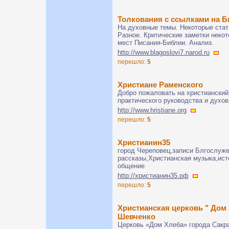
Толкования с ссылками на 
На духовные темы. Некоторые стать
Разное. Критические заметки неко
мест Писания-Библии. Анализ.
http://www.blagoslovi7.narod.ru
перешло:
5
Христиане Раменского
Добро пожаловать на христианский
практического руководства и духов
http://www.hristiane.org
перешло:
5
Христианин35
город Череповец,записи Блгослуже
рассказы,Христианская музыка,ист
общение
http://христианин35.рф
перешло:
5
Христианская церковь " Дом 
Шевченко
Церковь «Дом Хлеба» города Сакр