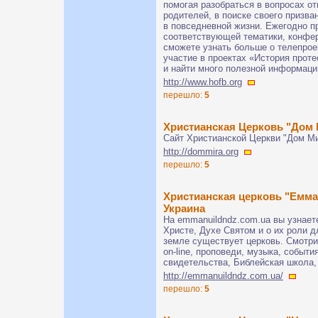
помогая разобраться в вопросах от
родителей, в поиске своего призва
в повседневной жизни. Ежегодно 
соответствующей тематики, конфе
сможете узнать больше о телепроек
участие в проектах «История прот
и найти много полезной информаци
http://www.hofb.org
перешло:
5
Христианская Церковь "Дом
Сайт Христианской Церкви "Дом Ми
http://dommira.org
перешло:
5
Христианская церковь "Емма
Украина
На emmanuildndz.com.ua вы узнает
Христе, Духе Святом и о их роли д
земле существует церковь. Смотри
on-line, проповеди, музыка, событи
свидетельства, Библейская школа, 
http://emmanuildndz.com.ua/
перешло:
5