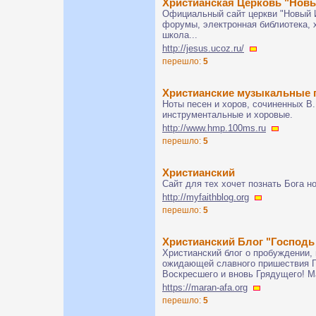
Христианская Церковь "Нов
Официальный сайт церкви "Новый И
форумы, электронная библиотека, 
школа...
http://jesus.ucoz.ru/
перешло:
5
Христианские музыкальные 
Ноты песен и хоров, сочиненных В
инструментальные и хоровые.
http://www.hmp.100ms.ru
перешло:
5
Христианский
Сайт для тех хочет познать Бога но
http://myfaithblog.org
перешло:
5
Христианский Блог "Господь
Христианский блог о пробуждении, 
ожидающей славного пришествия Го
Воскресшего и вновь Грядущего! М
https://maran-afa.org
перешло:
5