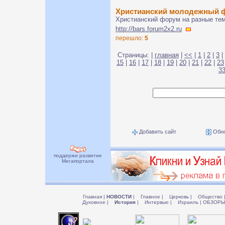
Христианский молодежный 
Христианский форум на разные темы
http://bars.forum2x2.ru
перешло:
5
Страницы: |
главная
|
<<
|
1
|
2
|
3
|
15
|
16
|
17
|
18
|
19
|
20
|
21
|
22
|
23
3
Добавить сайт
Обно
поддержи развитие
Мегапортала
Главная
|
НОВОСТИ
|
Главное
|
Церковь
|
Общество
Духовное
|
История
|
Интервью
|
Израиль
|
ОБЗОР