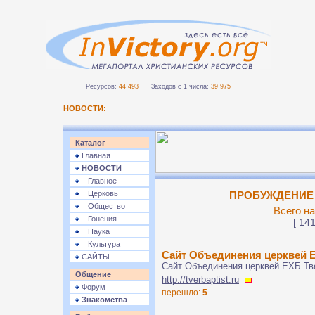
Ресурсов:
44 493
Заходов с 1 числа:
39 975
НОВОСТИ:
Каталог
Главная
НОВОСТИ
Главное
Церковь
ПРОБУЖДЕНИЕ >
Общество
Всего на
Гонения
[ 141
Наука
Культура
Сайт Объединения церквей 
САЙТЫ
Сайт Объединения церквей ЕХБ Тве
Общение
http://tverbaptist.ru
Форум
перешло:
5
Знакомства