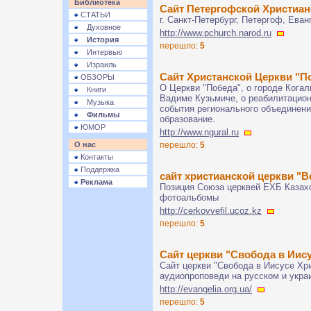
Библиотека
Сайт Петергофской Христиан
СТАТЬИ
г. Санкт-Петербург, Петергоф, Ева
Духовное
http://www.pchurch.narod.ru
История
перешло:
5
Интервью
Израиль
Сайт Христанской Церкви "По
ОБЗОРЫ
О Церкви "Победа", о городе Кога
Книги
Вадиме Кузьмиче, о реабилитацион
Музыка
события регионального объединен
Фильмы
образование.
ЮМОР
http://www.ngural.ru
О нас
перешло:
5
Контакты
Поддержка
сайт христианской церкви "
Реклама
Позиция Союза церквей ЕХБ Казахст
фотоальбомы
http://cerkovvefil.ucoz.kz
перешло:
5
Сайт церкви "Свобода в Иису
Сайт церкви "Свобода в Иисусе Хрис
аудиопроповеди на русском и украи
http://evangelia.org.ua/
перешло:
5