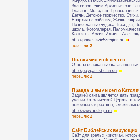
Информационно – просветительский
благословлению Архиепископа Пенз
Главная, Молодым, Православный 
Детям, Детское творчество, Стихи
Епархия по районам, Жизнь епархи
Православные чудеса, Беседка, В
школа, Фотогалерея, Паломничеств
Контакты, Архив. Админ.: Алекс
http://pravoslavie58region.ru
перешло:
2
Полигамия и общество
Ответы основанные на Священных
http://polygamist.clan.su
перешло:
2
Правда и вымысел о Католи
Задачей сайта является дать пра
учении Католической Церкви, в том
неверные стереотипы, сложившиеся
http://www.apologia.ru
перешло:
2
Сайт Библейских верующих
Сайт для зрелых христиан, которые
что Бог оставил Свое Слово с англ