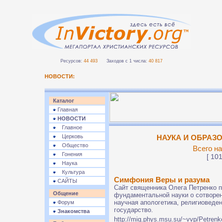
Ресурсов:
44 493
Заходов с 1 числа:
40 817
НОВОСТИ:
Каталог
Главная
НОВОСТИ
Главное
Церковь
НАУКА И ОБРАЗО
Общество
Всего на
Гонения
[ 101
Наука
Культура
Симфония Веры и разума
САЙТЫ
Сайт священника Олега Петренко 
Общение
фундаментальной науки о сотворе
научная апологетика, религиоведен
Форум
государство.
Знакомства
http://mig.phys.msu.su/~vvp/Petrenk