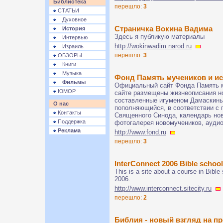
Библиотека
перешло:
3
СТАТЬИ
Духовное
Страничка Вокина Вадима
История
Здесь я публикую материалы
Интервью
http://wokinwadim.narod.ru
Израиль
перешло:
3
ОБЗОРЫ
Книги
Музыка
Фонд Память мучеников и и
Фильмы
Официальный сайт Фонда Память м
ЮМОР
сайте размещены жизнеописания н
составленные игуменом Дамаскины
О нас
пополняющийся, в соответствии с
Контакты
Священного Синода, календарь но
Поддержка
фотогалерея новомучеников, аудио
Реклама
http://www.fond.ru
перешло:
3
InterConnect 2006 Bible school
This is a site about a course in Bibl
2006.
http://www.interconnect.sitecity.ru
перешло:
2
Библия - новый взгляд на п