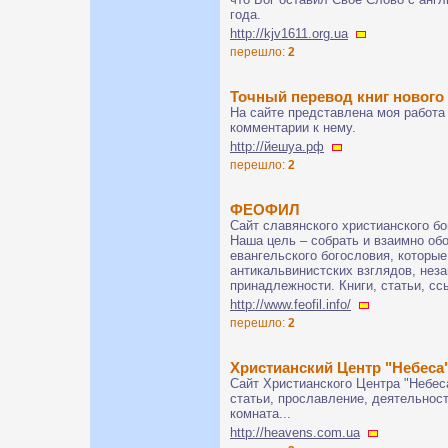
года.
http://kjv1611.org.ua
перешло:
2
Точный перевод книг нового 
На сайте представлена моя работа -
комментарии к нему.
http://йешуа.рф
перешло:
2
ФЕОФИЛ
Сайт славянского христианского б
Наша цель – собрать и взаимно об
евангельского богословия, которы
антикальвинистских взглядов, нез
принадлежности. Книги, статьи, с
http://www.feofil.info/
перешло:
2
Христианский Центр "Небеса
Сайт Христианского Центра "Небес
статьи, прославление, деятельнос
комната...
http://heavens.com.ua