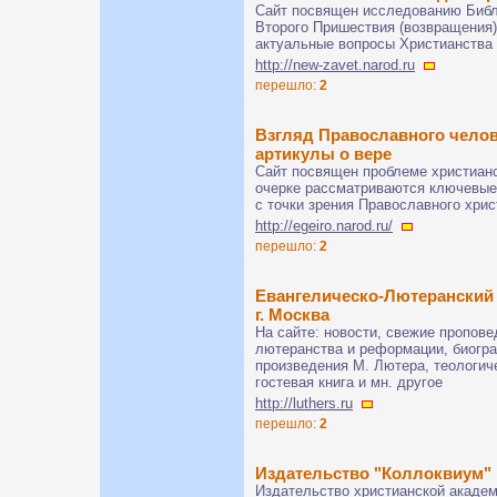
Сайт посвящен исследованию Библии
Второго Пришествия (возвращения
актуальные вопросы Христианства
http://new-zavet.narod.ru
перешло:
2
Взгляд Православного челов
артикулы о вере
Сайт посвящен проблеме христиан
очерке рассматриваются ключевые
с точки зрения Православного хрис
http://egeiro.narod.ru/
перешло:
2
Евангелическо-Лютеранский
г. Москва
На сайте: новости, свежие пропове
лютеранства и реформации, биогр
произведения М. Лютера, теологич
гостевая книга и мн. другое
http://luthers.ru
перешло:
2
Издательство "Коллоквиум"
Издательство христианской академ