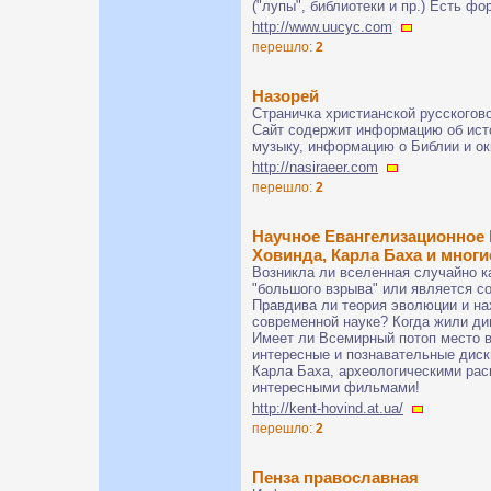
("лупы", библиотеки и пр.) Есть фо
http://www.uucyc.com
перешло:
2
Назорей
Страничка христианской русскогов
Сайт содержит информацию об исто
музыку, информацию о Библии и ок
http://nasiraeer.com
перешло:
2
Научное Евангелизационное 
Ховинда, Карла Баха и мно
Возникла ли вселенная случайно к
"большого взрыва" или является с
Правдива ли теория эволюции и на
современной науке? Когда жили ди
Имеет ли Всемирный потоп место в
интересные и познавательные диск
Карла Баха, археологическими рас
интересными фильмами!
http://kent-hovind.at.ua/
перешло:
2
Пенза православная