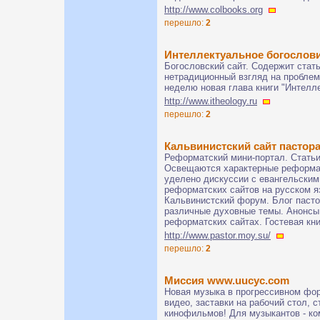
http://www.colbooks.org
перешло:
2
Интеллектуальное богослови
Богословский сайт. Содержит стат
нетрадиционный взгляд на пробле
неделю новая глава книги "Интелл
http://www.itheology.ru
перешло:
2
Кальвинистский сайт пастор
Реформатский мини-портал. Статьи
Освещаются характерные реформат
уделено дискуссии с евангельским
реформатских сайтов на русском яз
Кальвинистский форум. Блог пасто
различные духовные темы. Анонсы 
реформатских сайтах. Гостевая кн
http://www.pastor.moy.su/
перешло:
2
Миссия www.uucyc.com
Новая музыка в прогрессивном фор
видео, заставки на рабочий стол, 
кинофильмов! Для музыкантов - к