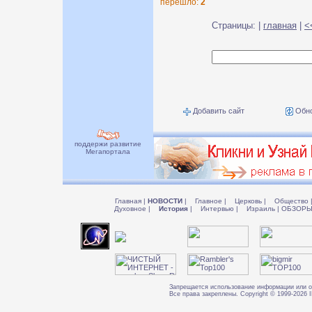
перешло:
2
Страницы: |
главная
|
<
Добавить сайт
Обно
поддержи развитие
Мегапортала
Главная
|
НОВОСТИ
|
Главное
|
Церковь
|
Общество
Духовное
|
История
|
Интервью
|
Израиль
|
ОБЗОР
Запрещается использование информации или о
Все права закреплены. Copyright © 1999-202