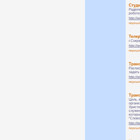
Студи
Радіоп
роботи
http://
переш
Теле
г.Сокр
http://
переш
Тран
Распис
задать
http://
переш
Тран
Цель, 
органи
Христе
служен
которы
“Слово
http://t
переш