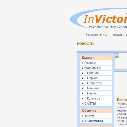
Ресурсов:
44 493
Заходов с 1 
НОВОСТИ:
Каталог
Главная
НОВОСТИ
Главное
Церковь
Общество
Гонения
Наука
Культура
Radio
САЙТЫ
Радио 
самый 
Общение
любиму
услыша
Форум
на ваш
Знакомства
же вы 
с вовл