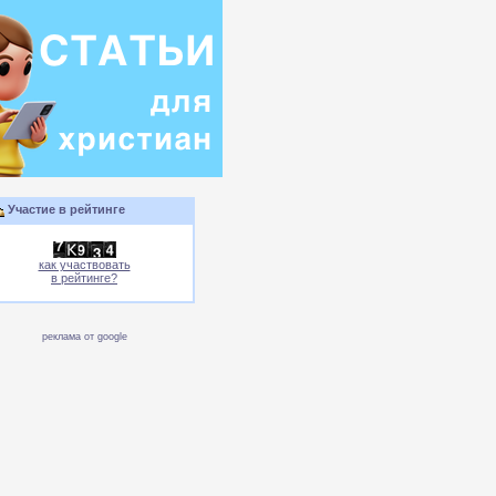
Участие в рейтинге
как участвовать
в рейтинге?
реклама от google