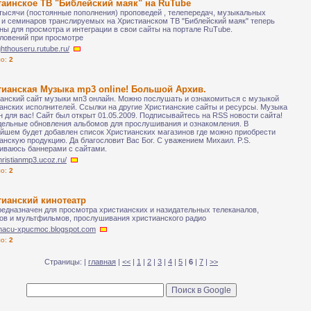
таинское ТВ "Библейский маяк" на RuTube
тысячи (постоянные пополнения) проповедей , телепередач, музыкальных
 и семинаров транслируемых на Христианском ТВ "Библейский маяк" теперь
ны для просмотра и интеграции в свои сайты на портале RuTube.
ловений при просмотре
lighthouseru.rutube.ru/
ло:
2
тианская Музыка mp3 online! Большой Архив.
анский сайт музыки мп3 онлайн. Можно послушать и ознакомиться с музыкой
анских исполнителей. Ссылки на другие Христианские сайты и ресурсы. Музыка
н для вас! Сайт был открыт 01.05.2009. Подписывайтесь на RSS новости сайта!
ельные обновления альбомов для прослушивания и ознакомления. В
йшем будет добавлен список Христианских магазинов где можно приобрести
анскую продукцию. Да благословит Вас Бог. С уважением Михаил. P.S.
ваюсь баннерами с сайтами.
christianmp3.ucoz.ru/
ло:
2
тианский кинотеатр
редназначен для просмотра христианских и назидательных телеканалов,
в и мультфильмов, прослушивания христианского радио
/cnacu-xpucmoc.blogspot.com
ло:
2
Страницы: |
главная
|
<<
|
1
|
2
|
3
|
4
|
5
|
6
|
7
|
>>