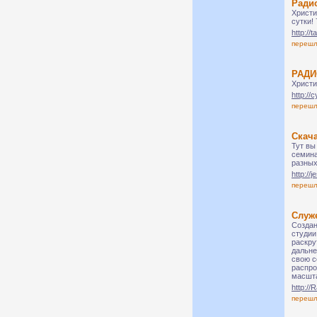
Ради
Христи
сутки!
http://t
переш
РАДИ
Христи
http://
переш
Скача
Тут вы
семина
разных
http://
переш
Служ
Создан
студии
раскру
дальне
свою с
распро
масшт
http:/
переш