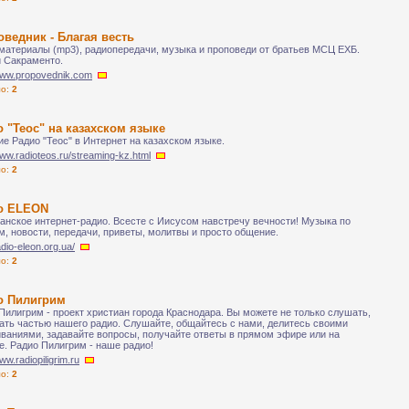
ведник - Благая весть
материалы (mp3), радиопередачи, музыка и проповеди от братьев МСЦ ЕХБ.
 Сакраменто.
/www.propovednik.com
ло:
2
 "Теос" на казахском языке
е Радио "Теос" в Интернет на казахском языке.
www.radioteos.ru/streaming-kz.html
ло:
2
о ELEON
анское интернет-радио. Всесте с Иисусом навстречу вечности! Музыка по
м, новости, передачи, приветы, молитвы и просто общение.
radio-eleon.org.ua/
ло:
2
о Пилигрим
Пилигрим - проект христиан города Краснодара. Вы можете не только слушать,
тать частью нашего радио. Слушайте, общайтесь с нами, делитесь своими
ваниями, задавайте вопросы, получайте ответы в прямом эфире или на
. Радио Пилигрим - наше радио!
www.radiopiligrim.ru
ло:
2