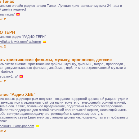
о Танах
анская онлайн радиостанция Танах! Лучшая христианская музыка 24 часа в
 7 дней в неделю!
anah.in.ua/
ло:
2
О ТЕРН
анское радио "РАДИО ТЕРН"
cyrillukaris.wix.com/radiotern
ло:
2
ть христианские фильмы, музыку, проповеди, детские
 сможете скачать христианские файлы , музыку, фильмы , видео , проповеди ,
р , документальные фильмы , альбомы , mp3 , и много христианской музыки и
 файлов.
jesus.my1.ru/
ло:
2
ение "Радио ХВЕ"
ие новых радиопрограм под ключ, создание недорогой церковной радиостудии и
 звукозаписи с отдельным сайтом на интернете, с телефонной горячей линией,
тка в соц. сетях, локальное продвижение, подготовка местного техперсонала,
йшая техподдержка для любой активной евангельской церкви, желающей иметь
обственную радиопередачу и стремящейся к здоровому росту, к
странению света Евангелия за стенами церкви как локально, так и в глобальных
абах.
/RadioXBE.BlogSpot.com
ло:
2