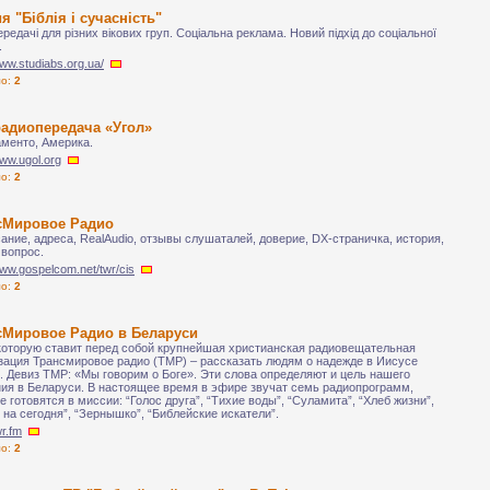
я "Біблія і сучасність"
ередачі для різних вікових груп. Соціальна реклама. Новий підхід до соціальної
.
www.studiabs.org.ua/
ло:
2
радиопередача «Угол»
аменто, Америка.
www.ugol.org
ло:
2
сМировое Радио
ание, адреса, RealAudio, отзывы слушаталей, доверие, DX-страничка, история,
 вопрос.
www.gospelcom.net/twr/cis
ло:
2
сМировое Радио в Беларуси
которую ставит перед собой крупнейшая христианская радиовещательная
зация Трансмировое радио (ТМР) – рассказать людям о надежде в Иисусе
. Девиз ТМР: «Мы говорим о Боге». Эти слова определяют и цель нашего
ия в Беларуси. В настоящее время в эфире звучат семь радиопрограмм,
е готовятся в миссии: “Голос друга”, “Тихие воды”, “Суламита”, “Хлеб жизни”,
 на сегодня”, “Зернышко”, “Библейские искатели”.
wr.fm
ло:
2