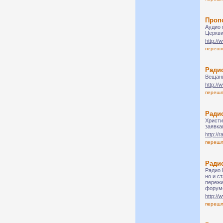
Пропо
Аудио 
Церкви
http:/
переш
Радио
Вещани
http://
переш
Ради
Христи
заявка
http://
переш
Ради
Радио 
но и с
пережи
форуме
http://
переш