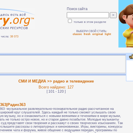
Поиск сайта
только в этом разделе
ВЫБЕРИ СВОЙ СТИЛЬ:
classic
fresh
original
light
числа:
38 073
СМИ И МЕДИА >> радио и телевидение
Всего найдено: 127
[ 101 - 120 ]
363|Радио363
363 -музыкальное развлекательно-познавательное радио рассчитанное на
широкий круг слушателей. Здесь каждый не только сможет услышать свою
ю музыку, но и ознакомиться с новыми веяниями и течениями в мире музыки,
ть не только остро новое, но и старое давно позабытое. Молодые музыканты
 суд представят свои творения и расскажут о своих творческих изысканиях. Так
услышите рассказы о литературных и киноновинках. Игры, викторины, конкурсы
ечением чата и форума, живое общение с ведущими передач, программы по