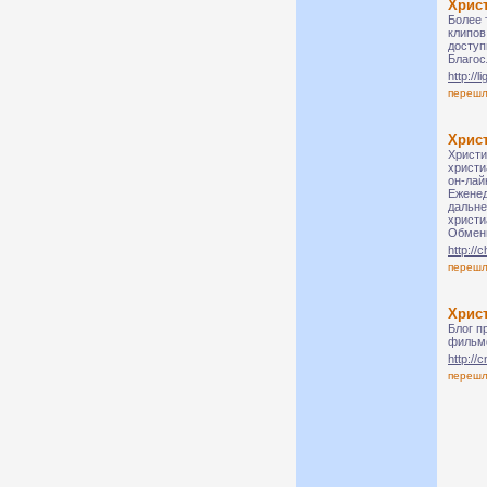
Хрис
Более 
клипов
доступ
Благос
http://
переш
Хрис
Христи
христи
он-лай
Еженед
дальне
христи
Обмени
http://
переш
Хрис
Блог п
фильмо
http:/
переш