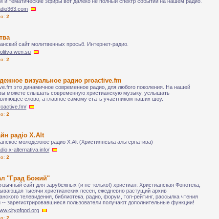
м и тематические эфиры вот далеко не полный спектр событий на нашем радио.
radio363.com
ло:
2
тва
анский сайт молитвенных просьб. Интернет-радио.
molitva.wen.su
ло:
2
ежное визуальное радио proactive.fm
ive.fm это динамичное современное радио, для любого поколения. На нашей
вы можете слышать современную христианскую музыку, услышать
вляющее слово, а главное самому стать участником наших шоу.
roactive.fm/
ло:
2
йн радіо X.Alt
анское молодежное радио X.Alt (Християнська альтернатива)
adio.x-alternativa.info/
ло:
2
ал "Град Божий"
язычный сайт для зарубежных (и не только!) христиан: Христианская Фонотека,
ывающая тысячи христианских песен, ежедневно растущий архив
анского телевидения, библиотека, радио, форум, топ-рейтинг, рассылка чтения
 -- зарегистрировавшиеся пользователи получают дополнительные функции!
www.cityofgod.org
ло:
2