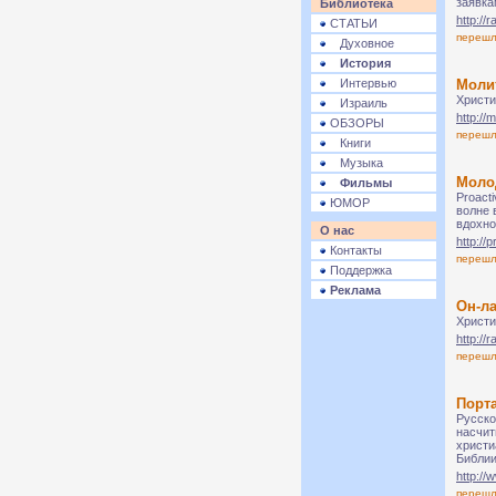
заявка
Библиотека
http://
СТАТЬИ
переш
Духовное
История
Интервью
Моли
Христи
Израиль
http://
ОБЗОРЫ
переш
Книги
Музыка
Молод
Фильмы
Proact
ЮМОР
волне 
вдохно
О нас
http://p
Контакты
переш
Поддержка
Реклама
Он-ла
Христи
http://r
переш
Порт
Русско
насчит
христи
Библии
http://
переш