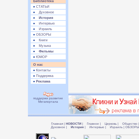
Библиотека
СТАТЬИ
Духовное
История
Интервью
Израиль
ОБЗОРЫ
Книги
Музыка
Фильмы
ЮМОР
О нас
Контакты
Поддержка
Реклама
поддержи развитие
Мегапортала
Главная
|
НОВОСТИ
|
Главное
|
Церковь
|
Общество
Духовное
|
История
|
Интервью
|
Израиль
|
ОБЗОР