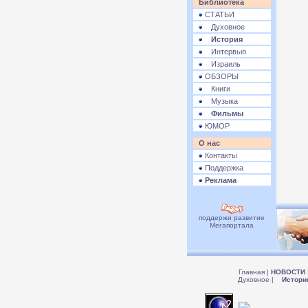
Библиотека
СТАТЬИ
Духовное
История
Интервью
Израиль
ОБЗОРЫ
Книги
Музыка
Фильмы
ЮМОР
О нас
Контакты
Поддержка
Реклама
поддержи развитие
Мегапортала
Главная
|
НОВОСТИ
Духовное
|
Истори