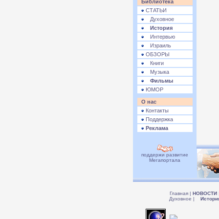
Библиотека
СТАТЬИ
Духовное
История
Интервью
Израиль
ОБЗОРЫ
Книги
Музыка
Фильмы
ЮМОР
О нас
Контакты
Поддержка
Реклама
поддержи развитие
Мегапортала
Главная
|
НОВОСТИ
Духовное
|
Истори