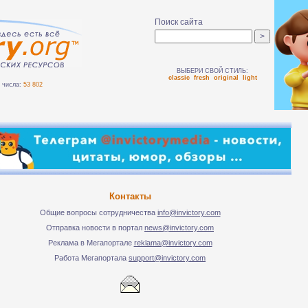
Поиск сайта
ВЫБЕРИ СВОЙ СТИЛЬ:
classic
fresh
original
light
числа:
53 802
Контакты
Общие вопросы сотрудничества
info@invictory.com
Отправка новости в портал
news@invictory.com
Реклама в Мегапортале
reklama@invictory.com
Работа Мегапортала
support@invictory.com