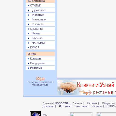
Библиотека
СТАТЬИ
Духовное
История
Интервью
Израиль
ОБЗОРЫ
Книги
Музыка
Фильмы
ЮМОР
О нас
Контакты
Поддержка
Реклама
поддержи развитие
Мегапортала
Главная
|
НОВОСТИ
|
Главное
|
Церковь
|
Общество
Духовное
|
История
|
Интервью
|
Израиль
|
ОБЗОР