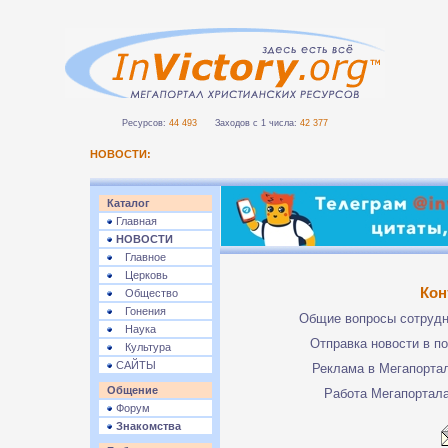
Ресурсов:
44 493
Заходов с 1 числа:
42 377
НОВОСТИ:
Каталог
Главная
НОВОСТИ
Главное
Церковь
Кон
Общество
Гонения
Общие вопросы сотруд
Наука
Отправка новости в п
Культура
САЙТЫ
Реклама в Мегапорта
Общение
Работа Мегапортал
Форум
Знакомства