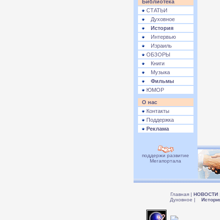
Библиотека
СТАТЬИ
Духовное
История
Интервью
Израиль
ОБЗОРЫ
Книги
Музыка
Фильмы
ЮМОР
О нас
Контакты
Поддержка
Реклама
поддержи развитие
Мегапортала
Главная
|
НОВОСТИ
Духовное
|
Истори