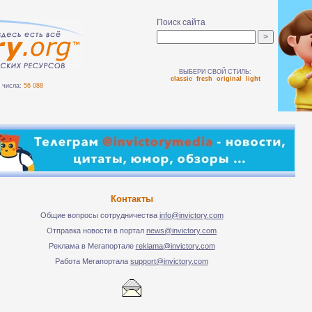
Поиск сайта
ВЫБЕРИ СВОЙ СТИЛЬ:
classic
fresh
original
light
числа:
56 088
Контакты
Общие вопросы сотрудничества
info@invictory.com
Отправка новости в портал
news@invictory.com
Реклама в Мегапортале
reklama@invictory.com
Работа Мегапортала
support@invictory.com