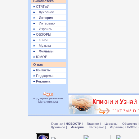
Библиотека
СТАТЬИ
Духовное
История
Интервью
Израиль
ОБЗОРЫ
Книги
Музыка
Фильмы
ЮМОР
О нас
Контакты
Поддержка
Реклама
поддержи развитие
Мегапортала
Главная
|
НОВОСТИ
|
Главное
|
Церковь
|
Общество
Духовное
|
История
|
Интервью
|
Израиль
|
ОБЗОР