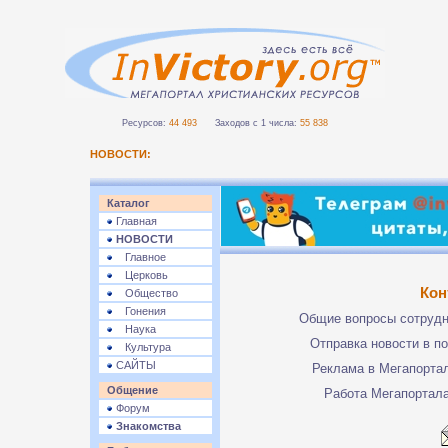
Ресурсов:
44 493
Заходов с 1 числа:
55 838
НОВОСТИ:
Каталог
Главная
НОВОСТИ
Главное
Церковь
Кон
Общество
Гонения
Общие вопросы сотруд
Наука
Отправка новости в п
Культура
САЙТЫ
Реклама в Мегапорта
Общение
Работа Мегапортал
Форум
Знакомства