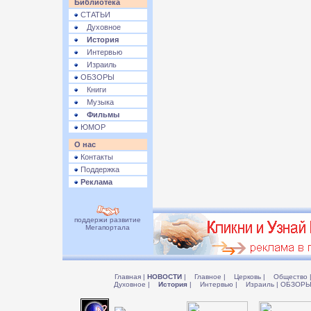
Библиотека
СТАТЬИ
Духовное
История
Интервью
Израиль
ОБЗОРЫ
Книги
Музыка
Фильмы
ЮМОР
О нас
Контакты
Поддержка
Реклама
поддержи развитие
Мегапортала
Главная
|
НОВОСТИ
|
Главное
|
Церковь
|
Общество
Духовное
|
История
|
Интервью
|
Израиль
|
ОБЗОР