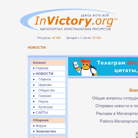
Ресурсов:
44 493
Заходов с 1 числа:
52 943
НОВОСТИ:
Каталог
Главная
НОВОСТИ
Главное
Церковь
Кон
Общество
Гонения
Общие вопросы сотруд
Наука
Отправка новости в п
Культура
САЙТЫ
Реклама в Мегапорта
Общение
Работа Мегапортал
Форум
Знакомства