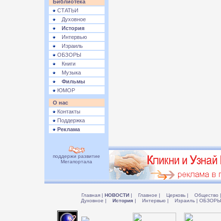
Библиотека
СТАТЬИ
Духовное
История
Интервью
Израиль
ОБЗОРЫ
Книги
Музыка
Фильмы
ЮМОР
О нас
Контакты
Поддержка
Реклама
поддержи развитие
Мегапортала
Главная
|
НОВОСТИ
|
Главное
|
Церковь
|
Общество
Духовное
|
История
|
Интервью
|
Израиль
|
ОБЗОР