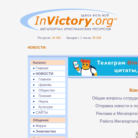
Ресурсов:
44 493
Заходов с 1 числа:
65 839
НОВОСТИ:
Каталог
Главная
НОВОСТИ
Главное
Церковь
Кон
Общество
Гонения
Общие вопросы сотруд
Наука
Отправка новости в п
Культура
САЙТЫ
Реклама в Мегапорта
Общение
Работа Мегапортал
Форум
Знакомства