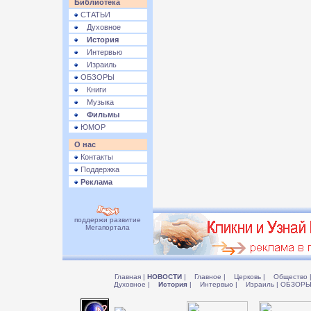
Библиотека
СТАТЬИ
Духовное
История
Интервью
Израиль
ОБЗОРЫ
Книги
Музыка
Фильмы
ЮМОР
О нас
Контакты
Поддержка
Реклама
поддержи развитие
Мегапортала
Главная
|
НОВОСТИ
|
Главное
|
Церковь
|
Общество
Духовное
|
История
|
Интервью
|
Израиль
|
ОБЗОР