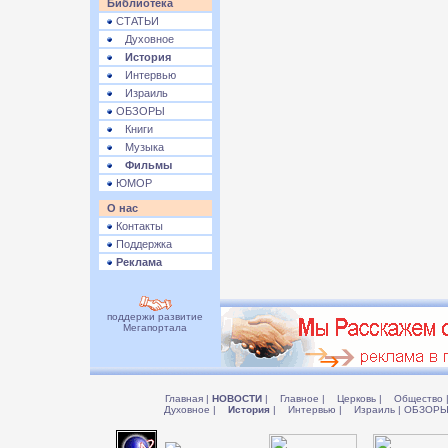
Библиотека
СТАТЬИ
Духовное
История
Интервью
Израиль
ОБЗОРЫ
Книги
Музыка
Фильмы
ЮМОР
О нас
Контакты
Поддержка
Реклама
поддержи развитие
Мегапортала
Главная
|
НОВОСТИ
|
Главное
|
Церковь
|
Общество
Духовное
|
История
|
Интервью
|
Израиль
|
ОБЗОР