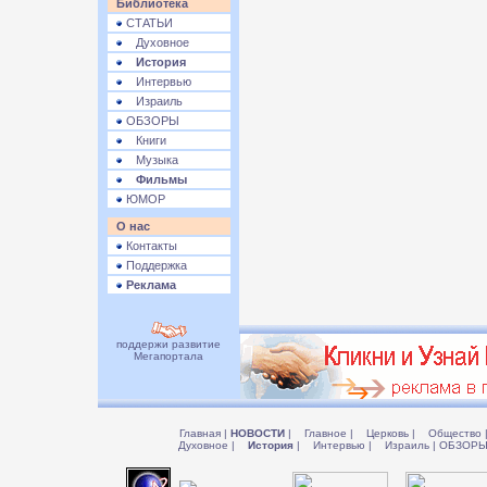
Библиотека
СТАТЬИ
Духовное
История
Интервью
Израиль
ОБЗОРЫ
Книги
Музыка
Фильмы
ЮМОР
О нас
Контакты
Поддержка
Реклама
поддержи развитие
Мегапортала
Главная
|
НОВОСТИ
|
Главное
|
Церковь
|
Общество
Духовное
|
История
|
Интервью
|
Израиль
|
ОБЗОР