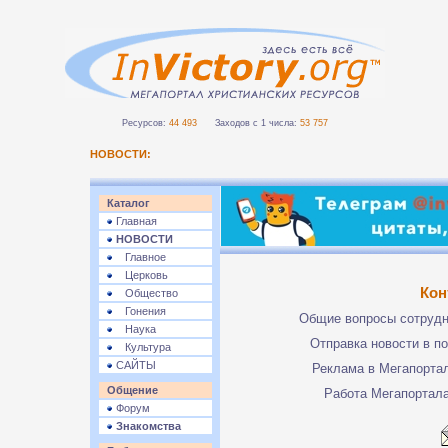
Ресурсов:
44 493
Заходов с 1 числа:
53 757
НОВОСТИ:
Каталог
Главная
НОВОСТИ
Главное
Церковь
Кон
Общество
Гонения
Общие вопросы сотруд
Наука
Отправка новости в п
Культура
САЙТЫ
Реклама в Мегапорта
Общение
Работа Мегапортал
Форум
Знакомства