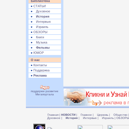
Библиотека
СТАТЬИ
Духовное
История
Интервью
Израиль
ОБЗОРЫ
Книги
Музыка
Фильмы
ЮМОР
О нас
Контакты
Поддержка
Реклама
поддержи развитие
Мегапортала
Главная
|
НОВОСТИ
|
Главное
|
Церковь
|
Общество
Духовное
|
История
|
Интервью
|
Израиль
|
ОБЗОР