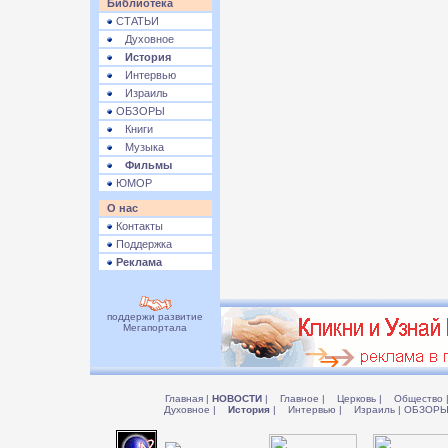
Библиотека
СТАТЬИ
Духовное
История
Интервью
Израиль
ОБЗОРЫ
Книги
Музыка
Фильмы
ЮМОР
О нас
Контакты
Поддержка
Реклама
поддержи развитие
Мегапортала
Главная
|
НОВОСТИ
|
Главное
|
Церковь
|
Общество
Духовное
|
История
|
Интервью
|
Израиль
|
ОБЗОР