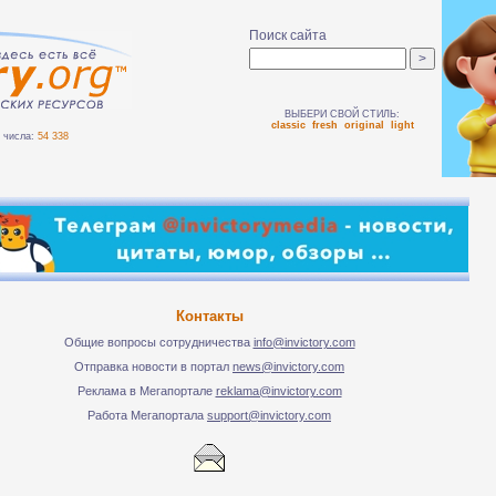
Поиск сайта
ВЫБЕРИ СВОЙ СТИЛЬ:
classic
fresh
original
light
числа:
54 338
Контакты
Общие вопросы сотрудничества
info@invictory.com
Отправка новости в портал
news@invictory.com
Реклама в Мегапортале
reklama@invictory.com
Работа Мегапортала
support@invictory.com