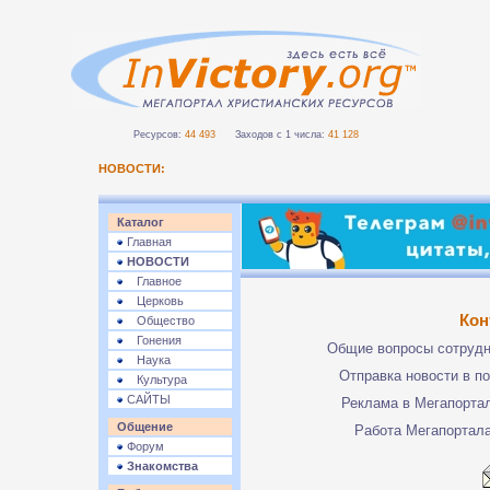
Ресурсов:
44 493
Заходов с 1 числа:
41 128
НОВОСТИ:
Каталог
Главная
НОВОСТИ
Главное
Церковь
Кон
Общество
Гонения
Общие вопросы сотруд
Наука
Отправка новости в п
Культура
САЙТЫ
Реклама в Мегапорта
Общение
Работа Мегапортал
Форум
Знакомства