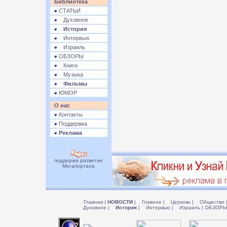
Библиотека
СТАТЬИ
Духовное
История
Интервью
Израиль
ОБЗОРЫ
Книги
Музыка
Фильмы
ЮМОР
О нас
Контакты
Поддержка
Реклама
поддержи развитие
Мегапортала
Главная
|
НОВОСТИ
|
Главное
|
Церковь
|
Общество
Духовное
|
История
|
Интервью
|
Израиль
|
ОБЗОР