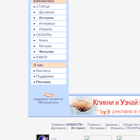
Библиотека
СТАТЬИ
Духовное
История
Интервью
Израиль
ОБЗОРЫ
Книги
Музыка
Фильмы
ЮМОР
О нас
Контакты
Поддержка
Реклама
поддержи развитие
Мегапортала
Главная
|
НОВОСТИ
|
Главное
|
Церковь
|
Общество
Духовное
|
История
|
Интервью
|
Израиль
|
ОБЗОР