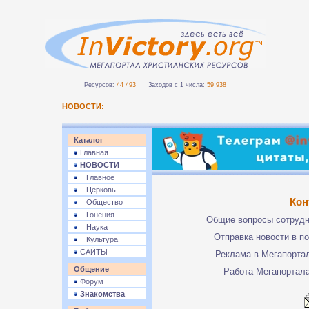
Ресурсов:
44 493
Заходов с 1 числа:
59 938
НОВОСТИ:
Каталог
Главная
НОВОСТИ
Главное
Церковь
Кон
Общество
Гонения
Общие вопросы сотруд
Наука
Отправка новости в п
Культура
САЙТЫ
Реклама в Мегапорта
Общение
Работа Мегапортал
Форум
Знакомства