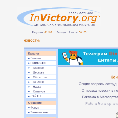
Ресурсов:
44 493
Заходов с 1 числа:
56 153
НОВОСТИ:
Каталог
Главная
НОВОСТИ
Главное
Церковь
Кон
Общество
Гонения
Общие вопросы сотруд
Наука
Отправка новости в п
Культура
САЙТЫ
Реклама в Мегапорта
Общение
Работа Мегапортал
Форум
Знакомства