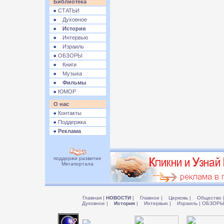
Библиотека
СТАТЬИ
Духовное
История
Интервью
Израиль
ОБЗОРЫ
Книги
Музыка
Фильмы
ЮМОР
О нас
Контакты
Поддержка
Реклама
поддержи развитие
Мегапортала
Главная
|
НОВОСТИ
|
Главное
|
Церковь
|
Общество
Духовное
|
История
|
Интервью
|
Израиль
|
ОБЗОР