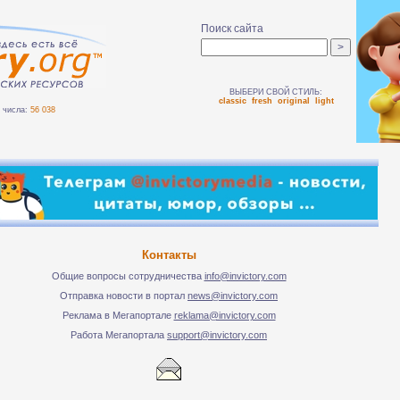
Поиск сайта
ВЫБЕРИ СВОЙ СТИЛЬ:
classic
fresh
original
light
числа:
56 038
Контакты
Общие вопросы сотрудничества
info@invictory.com
Отправка новости в портал
news@invictory.com
Реклама в Мегапортале
reklama@invictory.com
Работа Мегапортала
support@invictory.com