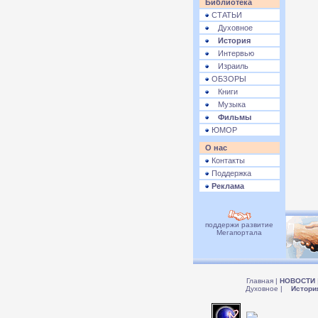
Библиотека
СТАТЬИ
Духовное
История
Интервью
Израиль
ОБЗОРЫ
Книги
Музыка
Фильмы
ЮМОР
О нас
Контакты
Поддержка
Реклама
поддержи развитие
Мегапортала
Главная
|
НОВОСТИ
Духовное
|
Истори