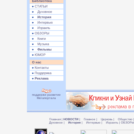
Библиотека
СТАТЬИ
Духовное
История
Интервью
Израиль
ОБЗОРЫ
Книги
Музыка
Фильмы
ЮМОР
О нас
Контакты
Поддержка
Реклама
поддержи развитие
Мегапортала
Главная
|
НОВОСТИ
|
Главное
|
Церковь
|
Общество
Духовное
|
История
|
Интервью
|
Израиль
|
ОБЗОР