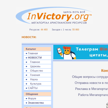
Ресурсов:
44 493
Заходов с 1 числа:
55 893
НОВОСТИ:
Каталог
Главная
НОВОСТИ
Главное
Церковь
Кон
Общество
Гонения
Общие вопросы сотруд
Наука
Отправка новости в п
Культура
САЙТЫ
Реклама в Мегапорта
Общение
Работа Мегапортал
Форум
Знакомства