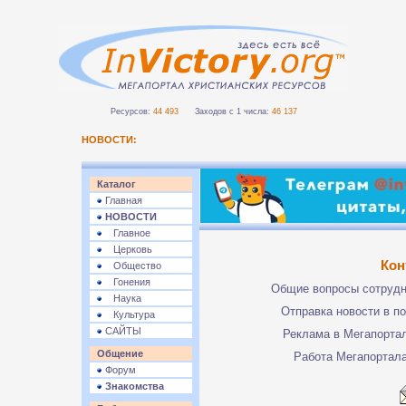
Ресурсов:
44 493
Заходов с 1 числа:
46 137
НОВОСТИ:
Каталог
Главная
НОВОСТИ
Главное
Церковь
Кон
Общество
Гонения
Общие вопросы сотруд
Наука
Отправка новости в п
Культура
САЙТЫ
Реклама в Мегапорта
Общение
Работа Мегапортал
Форум
Знакомства