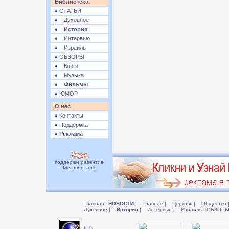
Библиотека
СТАТЬИ
Духовное
История
Интервью
Израиль
ОБЗОРЫ
Книги
Музыка
Фильмы
ЮМОР
О нас
Контакты
Поддержка
Реклама
поддержи развитие
Мегапортала
Главная
|
НОВОСТИ
|
Главное
|
Церковь
|
Общество
Духовное
|
История
|
Интервью
|
Израиль
|
ОБЗОР