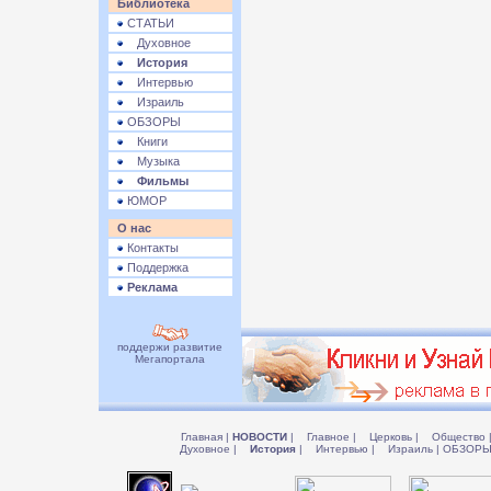
Библиотека
СТАТЬИ
Духовное
История
Интервью
Израиль
ОБЗОРЫ
Книги
Музыка
Фильмы
ЮМОР
О нас
Контакты
Поддержка
Реклама
поддержи развитие
Мегапортала
Главная
|
НОВОСТИ
|
Главное
|
Церковь
|
Общество
Духовное
|
История
|
Интервью
|
Израиль
|
ОБЗОР