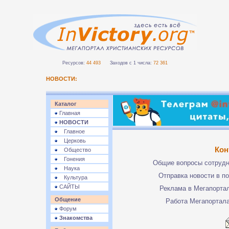
Ресурсов:
44 493
Заходов с 1 числа:
72 361
НОВОСТИ:
Каталог
Главная
НОВОСТИ
Главное
Церковь
Кон
Общество
Гонения
Общие вопросы сотруд
Наука
Отправка новости в п
Культура
САЙТЫ
Реклама в Мегапорта
Общение
Работа Мегапортал
Форум
Знакомства