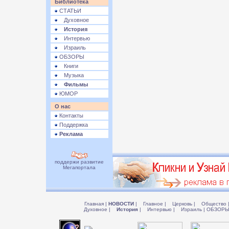
Библиотека
СТАТЬИ
Духовное
История
Интервью
Израиль
ОБЗОРЫ
Книги
Музыка
Фильмы
ЮМОР
О нас
Контакты
Поддержка
Реклама
поддержи развитие
Мегапортала
Главная
|
НОВОСТИ
|
Главное
|
Церковь
|
Общество
Духовное
|
История
|
Интервью
|
Израиль
|
ОБЗОР