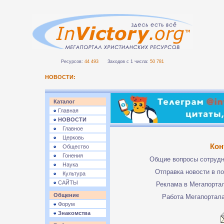
Ресурсов:
44 493
Заходов с 1 числа:
50 781
НОВОСТИ:
Каталог
Главная
НОВОСТИ
Главное
Церковь
Кон
Общество
Гонения
Общие вопросы сотруд
Наука
Отправка новости в п
Культура
САЙТЫ
Реклама в Мегапорта
Общение
Работа Мегапортал
Форум
Знакомства