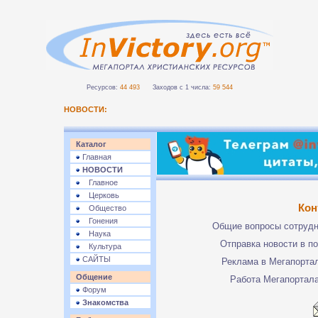
Ресурсов:
44 493
Заходов с 1 числа:
59 544
НОВОСТИ:
Каталог
Главная
НОВОСТИ
Главное
Церковь
Кон
Общество
Гонения
Общие вопросы сотруд
Наука
Отправка новости в п
Культура
САЙТЫ
Реклама в Мегапорта
Общение
Работа Мегапортал
Форум
Знакомства