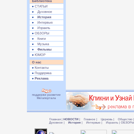
Библиотека
СТАТЬИ
Духовное
История
Интервью
Израиль
ОБЗОРЫ
Книги
Музыка
Фильмы
ЮМОР
О нас
Контакты
Поддержка
Реклама
поддержи развитие
Мегапортала
Главная
|
НОВОСТИ
|
Главное
|
Церковь
|
Общество
Духовное
|
История
|
Интервью
|
Израиль
|
ОБЗОР