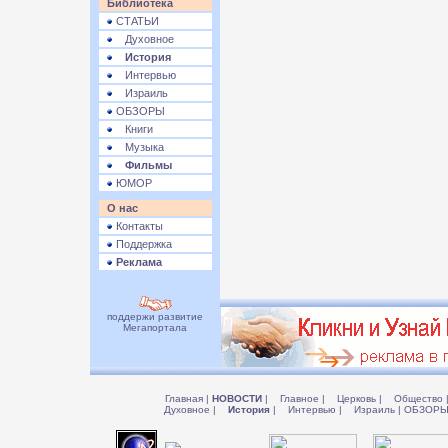
Библиотека
СТАТЬИ
Духовное
История
Интервью
Израиль
ОБЗОРЫ
Книги
Музыка
Фильмы
ЮМОР
О нас
Контакты
Поддержка
Реклама
поддержи развитие
Мегапортала
Главная
|
НОВОСТИ
|
Главное
|
Церковь
|
Общество
Духовное
|
История
|
Интервью
|
Израиль
|
ОБЗОР