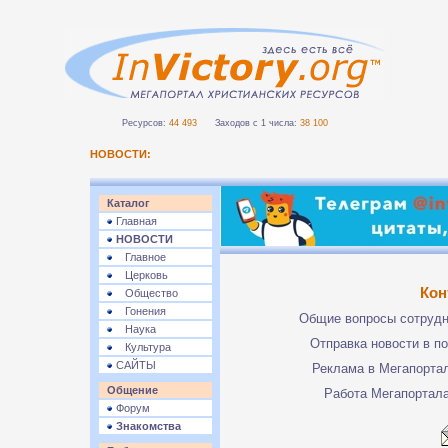
Ресурсов:
44 493
Заходов с 1 числа:
38 100
НОВОСТИ:
Каталог
Главная
НОВОСТИ
Главное
Церковь
Кон
Общество
Гонения
Общие вопросы сотруд
Наука
Отправка новости в п
Культура
САЙТЫ
Реклама в Мегапорта
Общение
Работа Мегапортал
Форум
Знакомства