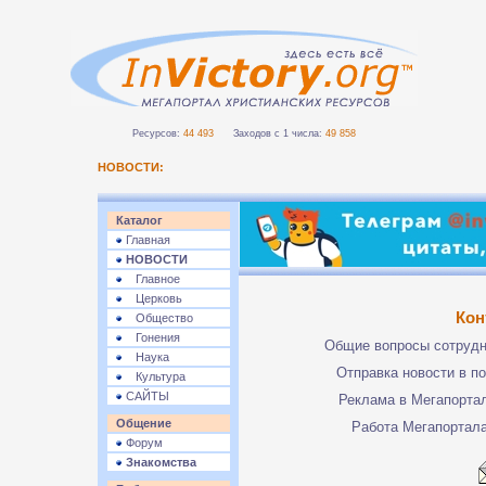
Ресурсов:
44 493
Заходов с 1 числа:
49 858
НОВОСТИ:
Каталог
Главная
НОВОСТИ
Главное
Церковь
Кон
Общество
Гонения
Общие вопросы сотруд
Наука
Отправка новости в п
Культура
САЙТЫ
Реклама в Мегапорта
Общение
Работа Мегапортал
Форум
Знакомства