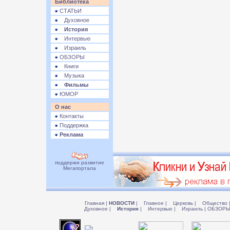
Библиотека
СТАТЬИ
Духовное
История
Интервью
Израиль
ОБЗОРЫ
Книги
Музыка
Фильмы
ЮМОР
О нас
Контакты
Поддержка
Реклама
поддержи развитие
Мегапортала
Главная
|
НОВОСТИ
|
Главное
|
Церковь
|
Общество
Духовное
|
История
|
Интервью
|
Израиль
|
ОБЗОР