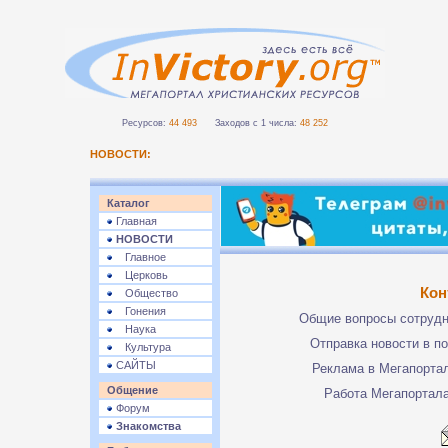
Ресурсов:
44 493
Заходов с 1 числа:
48 252
НОВОСТИ:
Каталог
Главная
НОВОСТИ
Главное
Церковь
Кон
Общество
Гонения
Общие вопросы сотруд
Наука
Отправка новости в п
Культура
САЙТЫ
Реклама в Мегапорта
Общение
Работа Мегапортал
Форум
Знакомства