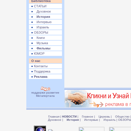
Библиотека
СТАТЬИ
Духовное
История
Интервью
Израиль
ОБЗОРЫ
Книги
Музыка
Фильмы
ЮМОР
О нас
Контакты
Поддержка
Реклама
поддержи развитие
Мегапортала
Главная
|
НОВОСТИ
|
Главное
|
Церковь
|
Общество
Духовное
|
История
|
Интервью
|
Израиль
|
ОБЗОР