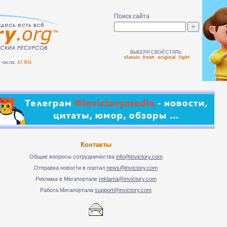
Поиск сайта
ВЫБЕРИ СВОЙ СТИЛЬ:
classic
fresh
original
light
числа:
43 804
Контакты
Общие вопросы сотрудничества
info@invictory.com
Отправка новости в портал
news@invictory.com
Реклама в Мегапортале
reklama@invictory.com
Работа Мегапортала
support@invictory.com