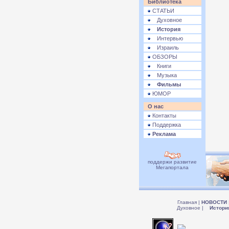
Библиотека
СТАТЬИ
Духовное
История
Интервью
Израиль
ОБЗОРЫ
Книги
Музыка
Фильмы
ЮМОР
О нас
Контакты
Поддержка
Реклама
поддержи развитие
Мегапортала
Главная
|
НОВОСТИ
Духовное
|
Истори