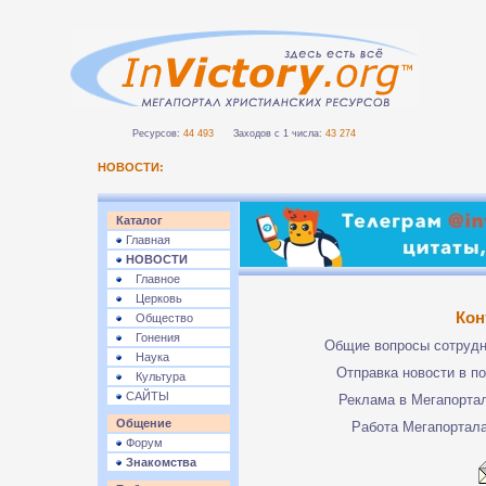
Ресурсов:
44 493
Заходов с 1 числа:
43 274
НОВОСТИ:
Каталог
Главная
НОВОСТИ
Главное
Церковь
Кон
Общество
Гонения
Общие вопросы сотруд
Наука
Отправка новости в п
Культура
САЙТЫ
Реклама в Мегапорта
Общение
Работа Мегапортал
Форум
Знакомства