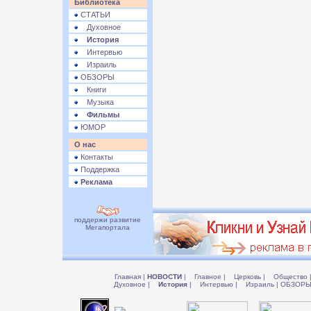
Библиотека
СТАТЬИ
Духовное
История
Интервью
Израиль
ОБЗОРЫ
Книги
Музыка
Фильмы
ЮМОР
О нас
Контакты
Поддержка
Реклама
поддержи развитие
Мегапортала
Главная
|
НОВОСТИ
|
Главное
|
Церковь
|
Общество
Духовное
|
История
|
Интервью
|
Израиль
|
ОБЗОР