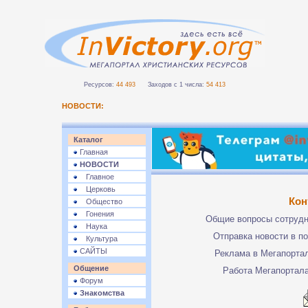
Ресурсов:
44 493
Заходов с 1 числа:
54 413
НОВОСТИ:
Каталог
Главная
НОВОСТИ
Главное
Церковь
Кон
Общество
Гонения
Общие вопросы сотруд
Наука
Отправка новости в п
Культура
САЙТЫ
Реклама в Мегапорта
Общение
Работа Мегапортал
Форум
Знакомства