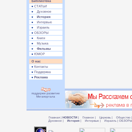
Библиотека
СТАТЬИ
Духовное
История
Интервью
Израиль
ОБЗОРЫ
Книги
Музыка
Фильмы
ЮМОР
О нас
Контакты
Поддержка
Реклама
поддержи развитие
Мегапортала
Главная
|
НОВОСТИ
|
Главное
|
Церковь
|
Общество
Духовное
|
История
|
Интервью
|
Израиль
|
ОБЗОР