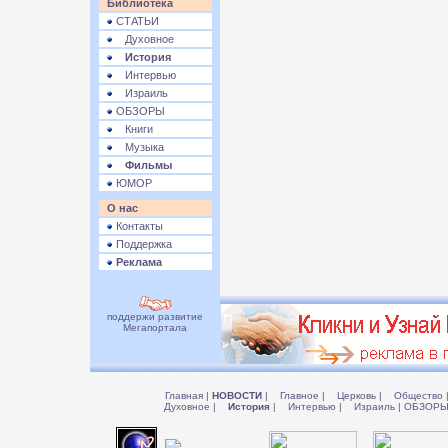
Библиотека
СТАТЬИ
Духовное
История
Интервью
Израиль
ОБЗОРЫ
Книги
Музыка
Фильмы
ЮМОР
О нас
Контакты
Поддержка
Реклама
поддержи развитие
Мегапортала
Главная
|
НОВОСТИ
|
Главное
|
Церковь
|
Общество
Духовное
|
История
|
Интервью
|
Израиль
|
ОБЗОР