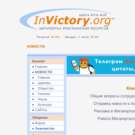
Ресурсов:
44 493
Заходов с 1 числа:
38 440
НОВОСТИ:
Каталог
Главная
НОВОСТИ
Главное
Церковь
Кон
Общество
Гонения
Общие вопросы сотруд
Наука
Отправка новости в п
Культура
САЙТЫ
Реклама в Мегапорта
Общение
Работа Мегапортал
Форум
Знакомства