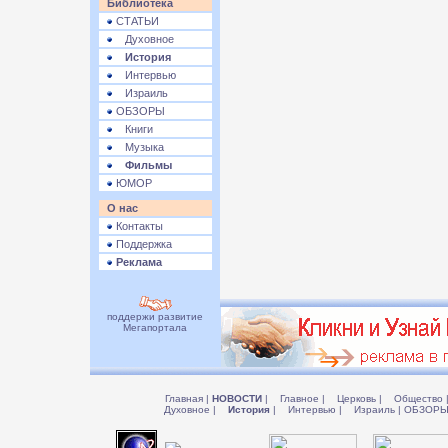
Библиотека
СТАТЬИ
Духовное
История
Интервью
Израиль
ОБЗОРЫ
Книги
Музыка
Фильмы
ЮМОР
О нас
Контакты
Поддержка
Реклама
поддержи развитие
Мегапортала
Главная
|
НОВОСТИ
|
Главное
|
Церковь
|
Общество
Духовное
|
История
|
Интервью
|
Израиль
|
ОБЗОР