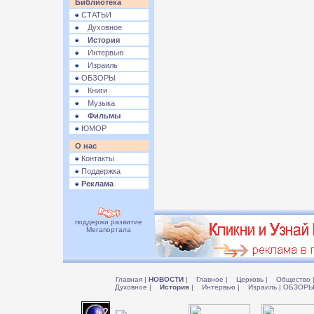
Библиотека
СТАТЬИ
Духовное
История
Интервью
Израиль
ОБЗОРЫ
Книги
Музыка
Фильмы
ЮМОР
О нас
Контакты
Поддержка
Реклама
поддержи развитие
Мегапортала
Главная
|
НОВОСТИ
|
Главное
|
Церковь
|
Общество
Духовное
|
История
|
Интервью
|
Израиль
|
ОБЗОР