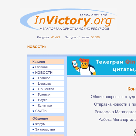
Ресурсов:
44 493
Заходов с 1 числа:
50 370
НОВОСТИ:
Каталог
Главная
НОВОСТИ
Главное
Церковь
Кон
Общество
Гонения
Общие вопросы сотруд
Наука
Отправка новости в п
Культура
САЙТЫ
Реклама в Мегапорта
Общение
Работа Мегапортал
Форум
Знакомства