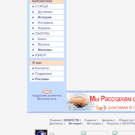
Библиотека
СТАТЬИ
Духовное
История
Интервью
Израиль
ОБЗОРЫ
Книги
Музыка
Фильмы
ЮМОР
О нас
Контакты
Поддержка
Реклама
поддержи развитие
Мегапортала
Главная
|
НОВОСТИ
|
Главное
|
Церковь
|
Общество
Духовное
|
История
|
Интервью
|
Израиль
|
ОБЗОР