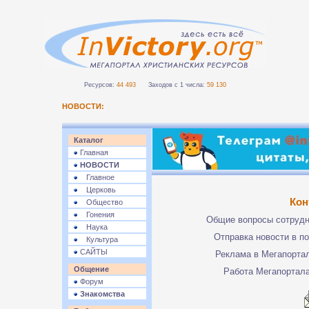
Ресурсов:
44 493
Заходов с 1 числа:
59 130
НОВОСТИ:
Каталог
Главная
НОВОСТИ
Главное
Церковь
Кон
Общество
Гонения
Общие вопросы сотруд
Наука
Отправка новости в п
Культура
САЙТЫ
Реклама в Мегапорта
Общение
Работа Мегапортал
Форум
Знакомства