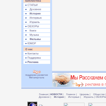
Библиотека
СТАТЬИ
Духовное
История
Интервью
Израиль
ОБЗОРЫ
Книги
Музыка
Фильмы
ЮМОР
О нас
Контакты
Поддержка
Реклама
поддержи развитие
Мегапортала
Главная
|
НОВОСТИ
|
Главное
|
Церковь
|
Общество
Духовное
|
История
|
Интервью
|
Израиль
|
ОБЗОР